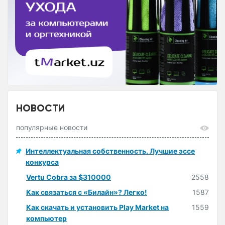
НОВОСТИ
популярные новости
Интеллектуальная собственность. Лучшие эссе
конкурса
Vertu Cobra за $310000
2558
Как связаться с «Билайн»? Легко!
1587
Как скачать и установить Play Market на
1559
компьютер