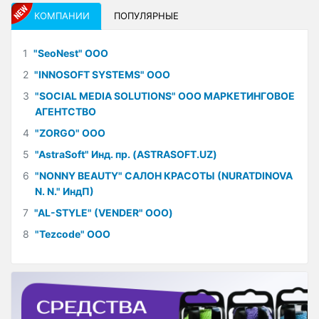
КОМПАНИИ
ПОПУЛЯРНЫЕ
1
"SeoNest" ООО
2
"INNOSOFT SYSTEMS" ООО
3
"SOCIAL MEDIA SOLUTIONS" ООО МАРКЕТИНГОВОЕ
АГЕНТСТВО
4
"ZORGO" ООО
5
"AstraSoft" Инд. пр. (ASTRASOFT.UZ)
6
"NONNY BEAUTY" САЛОН КРАСОТЫ (NURATDINOVA
N. N." ИндП)
7
"AL-STYLE" (VENDER" ООО)
8
"Tezcode" ООО