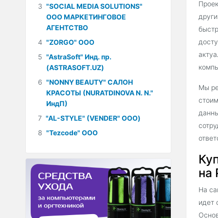
Проек
3
"SOCIAL MEDIA SOLUTIONS"
други
ООО МАРКЕТИНГОВОЕ
АГЕНТСТВО
быстр
досту
4
"ZORGO" ООО
актуа
5
"AstraSoft" Инд. пр.
компь
(ASTRASOFT.UZ)
6
"NONNY BEAUTY" САЛОН
Мы ре
КРАСОТЫ (NURATDINOVA N. N."
стоим
ИндП)
данны
7
"AL-STYLE" (VENDER" ООО)
сотру
8
"Tezcode" ООО
ответ
Ку
на 
На са
идет 
Основ