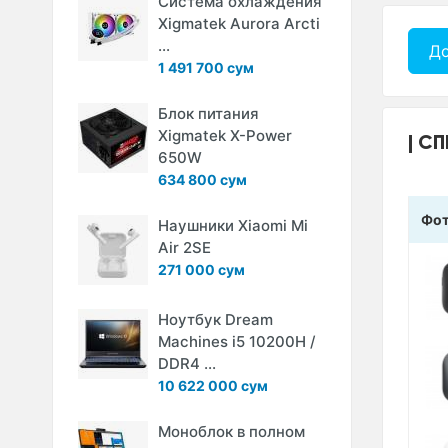
Система охлаждения
Xigmatek Aurora Arcti
...
До
1 491 700 сум
Блок питания
Xigmatek X-Power
СП
650W
634 800 сум
Фо
Наушники Xiaomi Mi
Air 2SE
271 000 сум
Ноутбук Dream
Machines i5 10200H /
DDR4 ...
10 622 000 сум
Моноблок в полном