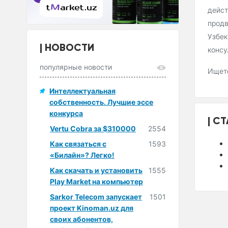
дейст
продв
Узбек
НОВОСТИ
консу
популярные новости
Ищете
Интеллектуальная
собственность. Лучшие эссе
конкурса
СТ
Vertu Cobra за $310000
2554
Как связаться с
1593
«Билайн»? Легко!
Как скачать и установить
1555
Play Market на компьютер
Sarkor Telecom запускает
1501
проект Kinoman.uz для
своих абонентов,