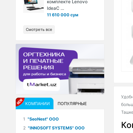
комплекте Lenovo
IdeaC ...
11 610 000 сум
Смотреть все
Удобн
КОМПАНИИ
ПОПУЛЯРНЫЕ
больш
Ташке
1
"SeoNest" ООО
Ко
2
"INNOSOFT SYSTEMS" ООО