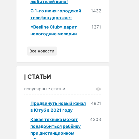
любителей кино!
С 1-го июня городской
1432
телефон дорожает
«Beeline Club» дарит
1371
новогодние мелодии
Все новости
СТАТЬИ
популярные статьи
Продвинуть новый канал
4821
в Ютуб в 2021 году
Какая техника может
4303
понадобиться ребёнку
при дистанционном