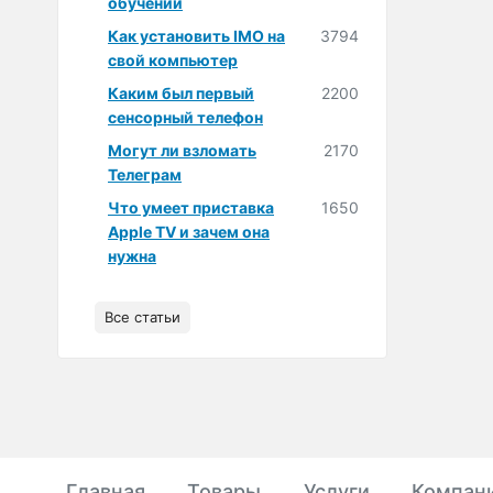
обучении
Как установить IMO на
3794
свой компьютер
Каким был первый
2200
сенсорный телефон
Могут ли взломать
2170
Телеграм
Что умеет приставка
1650
Apple TV и зачем она
нужна
Все статьи
Главная
Товары
Услуги
Компан