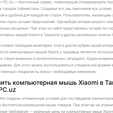
т PC.Uz — бесплатный сервис, позволяющий оптимизировать пр
х городах Узбекистана. Создавая его, мы приложили все усилия,
ой и удобной для каждой из сторон. Пользователям, желающим 
пен поиск лучших предложений. При выборе интересующего тов
льных расценках. При этом на сайте представлены лучшие по с
ютерных мышей Xiaomi в Ташкенте и других населенных пунктах 
гулярно проводим мониторинг этой и других рубрик нашей интер
ости компьютерных мышей Xiaomi у продавца являются актуальн
х (такое возможно в исключительных ситуациях), будем искрен
дникам. Для этого можно воспользоваться специальной формой в
ственные специалисты внесут необходимые изменения.
пить компьютерная мышь Xiaomi в Та
PC.uz
йте созданы оптимальные условия для поставщиков компьютерны
о бесплатном размещении ваших товаров. При этом мы не ограни
ные требования — реальные цены на компьютерные мыши Xiaomi 