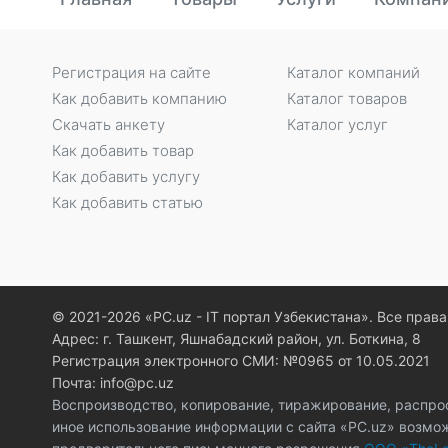
Регистрация на сайте
Каталог компаний
Как добавить компанию
Каталог товаров
Скачать анкету
Каталог услуг
Как добавить товар
Как добавить услугу
Как добавить статью
© 2021-2026 «PC.uz - IT портал Узбекистана». Все пра
Адрес: г. Ташкент, Яшнабадский район, ул. Боткина, 8
Регистрация электронного СМИ: №0965 от 10.05.2021
Почта: info@pc.uz
Воспроизводство, копирование, тиражирование, распро
иное использование информации с сайта «PC.uz» возмо