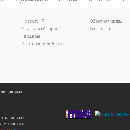
Новости IT
Обратная связь
Статьи и обзоры
О проекте
Тендеры
Выставки и события
ва защищены
странение и
жно только с