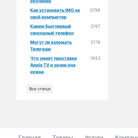
обучении
Как установить IMO на
3796
свой компьютер
Каким был первый
2197
сенсорный телефон
Могут ли взломать
2178
Телеграм
Что умеет приставка
1652
Apple TV и зачем она
нужна
Все статьи
Главная
Товары
Услуги
Компан