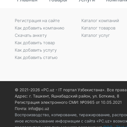
Регистрация на сайте
Каталог компаний
Как добавить компанию
Каталог товаров
Скачать анкету
Каталог услуг
Как добавить товар
Как добавить услугу
Как добавить статью
© 2021-2026 «PC.uz - IT портал Узбекистана». Все пра
Адрес: г. Ташкент, Яшнабадский район, ул. Боткина, 8
Регистрация электронного СМИ: №0965 от 10.05.2021
Почта: info@pc.uz
Воспроизводство, копирование, тиражирование, распро
иное использование информации с сайта «PC.uz» возмо