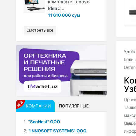
комплекте Lenovo
IdeaC ...
11 610 000 сум
Смотреть все
Удобн
больш
Defen
Ко
Уз
Проек
КОМПАНИИ
ПОПУЛЯРНЫЕ
Ташке
макси
1
"SeoNest" ООО
мышей
2
"INNOSOFT SYSTEMS" ООО
инфор