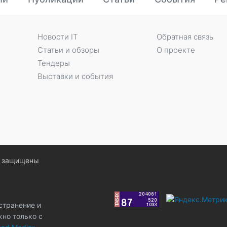
Новости IT
Обратная связь
Статьи и обзоры
О проекте
Тендеры
Выставки и события
ва защищены
странение и
жно только с