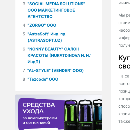
миним
3
"SOCIAL MEDIA SOLUTIONS"
ООО МАРКЕТИНГОВОЕ
Мы ре
АГЕНТСТВО
стоим
4
"ZORGO" ООО
несоо
5
"AstraSoft" Инд. пр.
инфор
(ASTRASOFT.UZ)
получ
6
"NONNY BEAUTY" САЛОН
КРАСОТЫ (NURATDINOVA N. N."
Куп
ИндП)
сво
7
"AL-STYLE" (VENDER" ООО)
На са
8
"Tezcode" ООО
всего
позиц
котор
спосо
клави
также