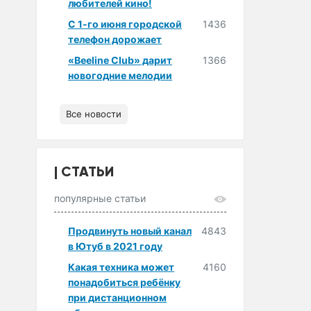
любителей кино!
С 1-го июня городской
1436
телефон дорожает
«Beeline Club» дарит
1366
новогодние мелодии
Все новости
СТАТЬИ
популярные статьи
Продвинуть новый канал
4843
в Ютуб в 2021 году
Какая техника может
4160
понадобиться ребёнку
при дистанционном