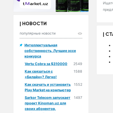
Ищете
пред
НОВОСТИ
СТ
популярные новости
Интеллектуальная
собственность. Лучшие эссе
конкурса
Vertu Cobra за $310000
2549
Как связаться с
1588
«Билайн»? Легко!
Как скачать и установить
1552
Play Market на компьютер
Sarkor Telecom запускает
1497
проект Kinoman.uz для
своих абонентов,