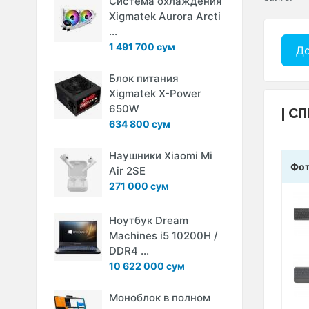
Система охлаждения
Xigmatek Aurora Arcti
...
1 491 700 сум
До
Блок питания
Xigmatek X-Power
650W
СП
634 800 сум
Наушники Xiaomi Mi
Фо
Air 2SE
271 000 сум
Ноутбук Dream
Machines i5 10200H /
DDR4 ...
10 622 000 сум
Моноблок в полном