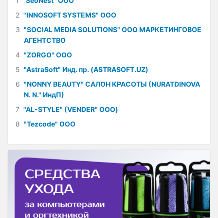
1
"SeoNest" ООО
2
"INNOSOFT SYSTEMS" ООО
3
"SOCIAL MEDIA SOLUTIONS" ООО МАРКЕТИНГОВОЕ
АГЕНТСТВО
4
"ZORGO" ООО
5
"AstraSoft" Инд. пр. (ASTRASOFT.UZ)
6
"NONNY BEAUTY" САЛОН КРАСОТЫ (NURATDINOVA
N. N." ИндП)
7
"AL-STYLE" (VENDER" ООО)
8
"Tezcode" ООО