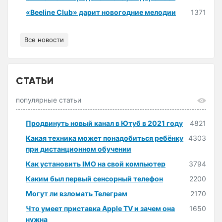
«Beeline Club» дарит новогодние мелодии
1371
Все новости
СТАТЬИ
популярные статьи
Продвинуть новый канал в Ютуб в 2021 году
4821
Какая техника может понадобиться ребёнку
4303
при дистанционном обучении
Как установить IMO на свой компьютер
3794
Каким был первый сенсорный телефон
2200
Могут ли взломать Телеграм
2170
Что умеет приставка Apple TV и зачем она
1650
нужна