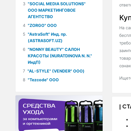
3
"SOCIAL MEDIA SOLUTIONS"
ответ
ООО МАРКЕТИНГОВОЕ
Куп
АГЕНТСТВО
4
"ZORGO" ООО
На са
5
"AstraSoft" Инд. пр.
беспл
(ASTRASOFT.UZ)
требо
6
"NONNY BEAUTY" САЛОН
заинт
КРАСОТЫ (NURATDINOVA N. N."
товар
ИндП)
ознак
7
"AL-STYLE" (VENDER" ООО)
Ищете
8
"Tezcode" ООО
СТ