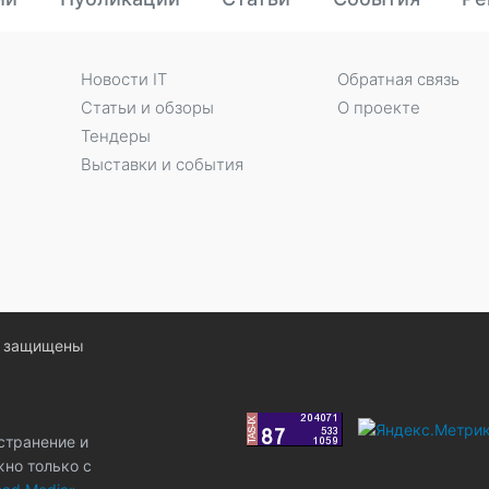
Новости IT
Обратная связь
Статьи и обзоры
О проекте
Тендеры
Выставки и события
ва защищены
странение и
жно только с