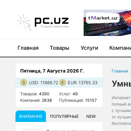
Главная
Товары
Услуги
Компан
Пятница, 7 Августа 2026 Г.
Главная
Умны
USD: 11886.72
EUR: 13765.33
Товаров:
4390
Услуг:
49
Интернет
Компаний:
2638
Публикаций:
15157
полный а
с лучшим
ВНИМАНИЕ
ПОПУЛЯРНЫЕ
NEW
от лучши
бесплатн