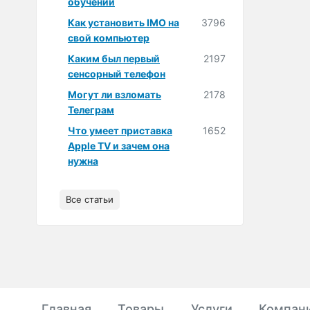
обучении
Как установить IMO на
3796
свой компьютер
Каким был первый
2197
сенсорный телефон
Могут ли взломать
2178
Телеграм
Что умеет приставка
1652
Apple TV и зачем она
нужна
Все статьи
Главная
Товары
Услуги
Компан