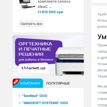
комплекте Lenovo
IdeaC ...
11 610 000 сум
Удобн
больш
Смотреть все
допол
Ум
Проек
город
и удо
лучши
расце
Ташке
КОМПАНИИ
ПОПУЛЯРНЫЕ
Мы ре
стоим
1
"SeoNest" ООО
(тако
2
"INNOSOFT SYSTEMS" ООО
сотру