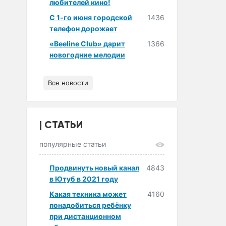
любителей кино!
С 1-го июня городской
1436
телефон дорожает
«Beeline Club» дарит
1366
новогодние мелодии
Все новости
СТАТЬИ
популярные статьи
Продвинуть новый канал
4843
в Ютуб в 2021 году
Какая техника может
4160
понадобиться ребёнку
при дистанционном