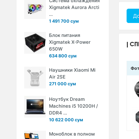
Система охлаждения
Xigmatek Aurora Arcti
...
До
1 491 700 сум
Блок питания
Xigmatek X-Power
СП
650W
634 800 сум
Фо
Наушники Xiaomi Mi
Air 2SE
271 000 сум
Ноутбук Dream
Machines i5 10200H /
DDR4 ...
10 622 000 сум
Моноблок в полном