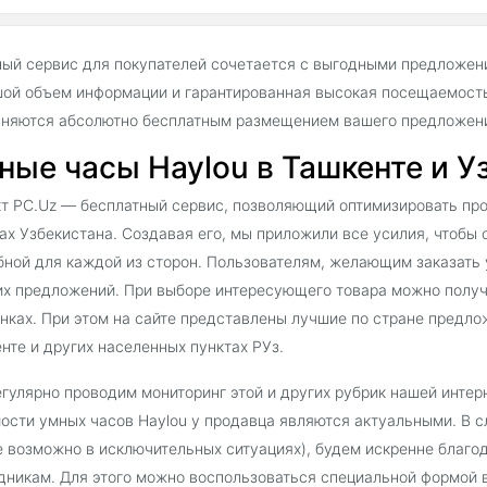
ый сервис для покупателей сочетается с выгодными предложен
ой объем информации и гарантированная высокая посещаемость
няются абсолютно бесплатным размещением вашего предложения
ные часы Haylou в Ташкенте и У
т PC.Uz — бесплатный сервис, позволяющий оптимизировать про
ах Узбекистана. Создавая его, мы приложили все усилия, чтобы
бной для каждой из сторон. Пользователям, желающим заказать 
х предложений. При выборе интересующего товара можно получ
нках. При этом на сайте представлены лучшие по стране предл
нте и других населенных пунктах РУз.
гулярно проводим мониторинг этой и других рубрик нашей интер
ости умных часов Haylou у продавца являются актуальными. В 
е возможно в исключительных ситуациях), будем искренне благ
дникам. Для этого можно воспользоваться специальной формой в