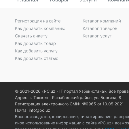
Регистрация на сайте
Каталог компаний
Как добавить компанию
Каталог товаров
Скачать анкету
Каталог услуг
Как добавить товар
Как добавить услугу
Как добавить статью
© 2021-2026 «PC.uz - IT портал Узбекистана». Все пра
Адрес: г. Ташкент, Яшнабадский район, ул. Боткина, 8
Регистрация электронного СМИ: №0965 от 10.05.2021
Почта: info@pc.uz
Воспроизводство, копирование, тиражирование, распро
иное использование информации с сайта «PC.uz» возмо