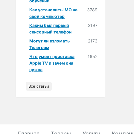
обучении
Как установить IMO на
3789
свой компьютер
Каким был первый
2197
сенсорный телефон
Могут ли взломать
2173
Телеграм
Что умеет приставка
1652
Apple TV и зачем она
нужна
Все статьи
Главная
Товары
Услуги
Компан