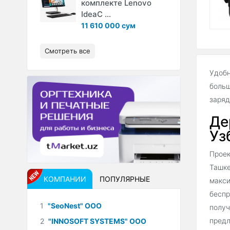
комплекте Lenovo
IdeaC ...
11 610 000 сум
Смотреть все
Удобн
больш
заряд
Де
Уз
Проек
Ташке
КОМПАНИИ
ПОПУЛЯРНЫЕ
макси
беспр
1
"SeoNest" ООО
получ
предл
2
"INNOSOFT SYSTEMS" ООО