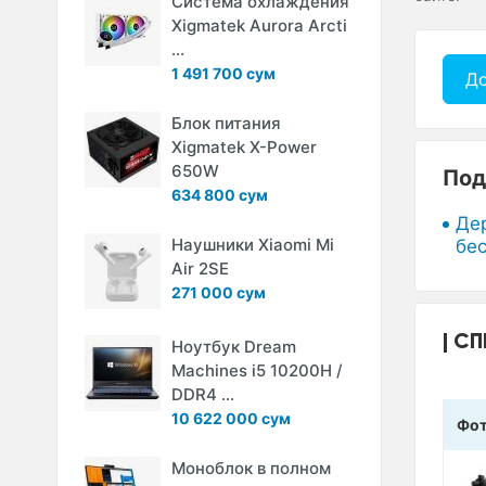
Система охлаждения
Xigmatek Aurora Arcti
...
1 491 700 сум
До
Блок питания
Xigmatek X-Power
650W
Под
634 800 сум
Де
Наушники Xiaomi Mi
бе
Air 2SE
271 000 сум
СП
Ноутбук Dream
Machines i5 10200H /
DDR4 ...
10 622 000 сум
Фо
Моноблок в полном