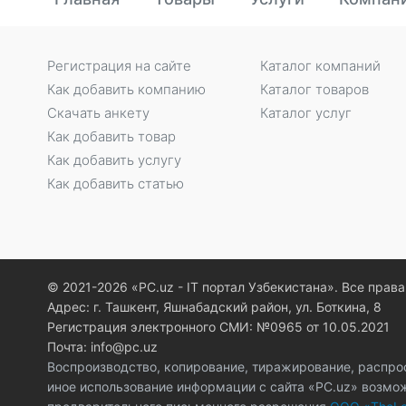
Регистрация на сайте
Каталог компаний
Как добавить компанию
Каталог товаров
Скачать анкету
Каталог услуг
Как добавить товар
Как добавить услугу
Как добавить статью
© 2021-2026 «PC.uz - IT портал Узбекистана». Все пра
Адрес: г. Ташкент, Яшнабадский район, ул. Боткина, 8
Регистрация электронного СМИ: №0965 от 10.05.2021
Почта: info@pc.uz
Воспроизводство, копирование, тиражирование, распро
иное использование информации с сайта «PC.uz» возмо