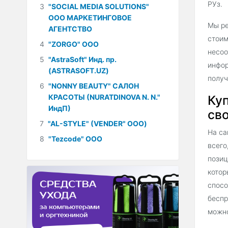
РУз.
3
"SOCIAL MEDIA SOLUTIONS"
ООО МАРКЕТИНГОВОЕ
Мы ре
АГЕНТСТВО
стоим
4
"ZORGO" ООО
несоо
5
"AstraSoft" Инд. пр.
инфор
(ASTRASOFT.UZ)
получ
6
"NONNY BEAUTY" САЛОН
КРАСОТЫ (NURATDINOVA N. N."
Ку
ИндП)
сво
7
"AL-STYLE" (VENDER" ООО)
На са
8
"Tezcode" ООО
всего
позиц
котор
спосо
беспр
можно