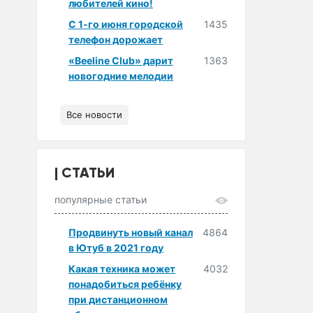
любителей кино!
С 1-го июня городской
1435
телефон дорожает
«Beeline Club» дарит
1363
новогодние мелодии
Все новости
СТАТЬИ
популярные статьи
Продвинуть новый канал
4864
в Ютуб в 2021 году
Какая техника может
4032
понадобиться ребёнку
при дистанционном