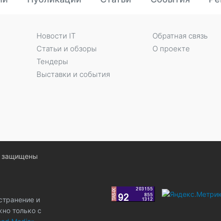
Новости IT
Обратная связь
Статьи и обзоры
О проекте
Тендеры
Выставки и события
ва защищены
странение и
жно только с