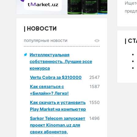
Ищете
пред
НОВОСТИ
СТ
популярные новости
Интеллектуальная
собственность. Лучшие эссе
конкурса
Vertu Cobra за $310000
2547
Как связаться с
1587
«Билайн»? Легко!
Как скачать и установить
1550
Play Market на компьютер
Sarkor Telecom запускает
1496
проект Kinoman.uz для
своих абонентов,