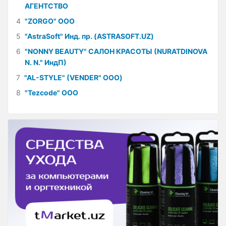
АГЕНТСТВО
4
"ZORGO" ООО
5
"AstraSoft" Инд. пр. (ASTRASOFT.UZ)
6
"NONNY BEAUTY" САЛОН КРАСОТЫ (NURATDINOVA
N. N." ИндП)
7
"AL-STYLE" (VENDER" ООО)
8
"Tezcode" ООО