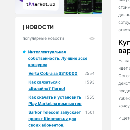
стоим
данны
сотру
НОВОСТИ
ответ
популярные новости
Куп
вар
Интеллектуальная
собственность. Лучшие эссе
На са
конкурса
идет 
Vertu Cobra за $310000
2554
Основ
Как связаться с
1593
дейст
«Билайн»? Легко!
продв
Как скачать и установить
1555
Узбек
Play Market на компьютер
консу
Sarkor Telecom запускает
1501
Ищете
проект Kinoman.uz для
своих абонентов,