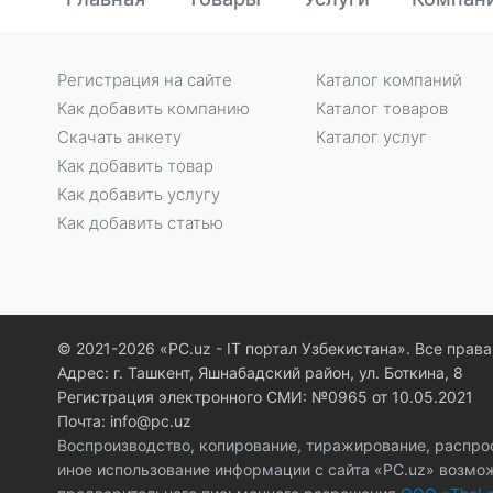
Регистрация на сайте
Каталог компаний
Как добавить компанию
Каталог товаров
Скачать анкету
Каталог услуг
Как добавить товар
Как добавить услугу
Как добавить статью
© 2021-2026 «PC.uz - IT портал Узбекистана». Все пра
Адрес: г. Ташкент, Яшнабадский район, ул. Боткина, 8
Регистрация электронного СМИ: №0965 от 10.05.2021
Почта: info@pc.uz
Воспроизводство, копирование, тиражирование, распро
иное использование информации с сайта «PC.uz» возмо