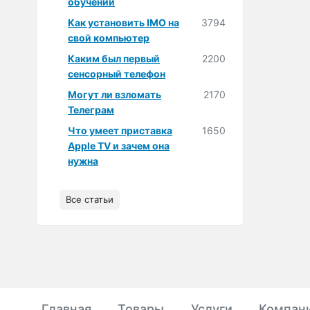
обучении
Как установить IMO на
3794
свой компьютер
Каким был первый
2200
сенсорный телефон
Могут ли взломать
2170
Телеграм
Что умеет приставка
1650
Apple TV и зачем она
нужна
Все статьи
Главная
Товары
Услуги
Компан