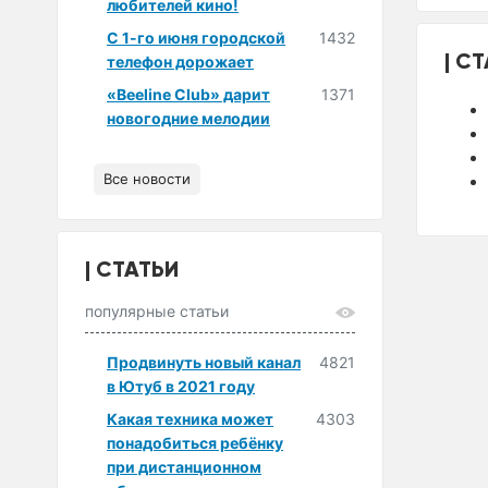
любителей кино!
С 1-го июня городской
1432
СТ
телефон дорожает
«Beeline Club» дарит
1371
новогодние мелодии
Все новости
СТАТЬИ
популярные статьи
Продвинуть новый канал
4821
в Ютуб в 2021 году
Какая техника может
4303
понадобиться ребёнку
при дистанционном