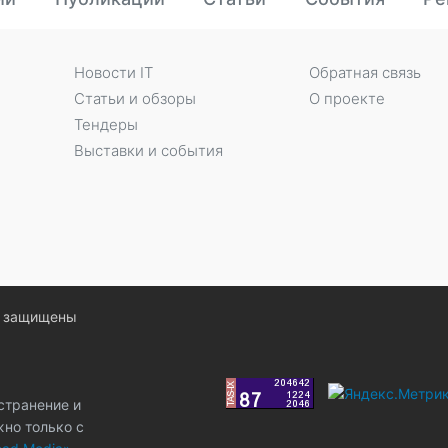
Новости IT
Обратная связь
Статьи и обзоры
О проекте
Тендеры
Выставки и события
ва защищены
странение и
жно только с