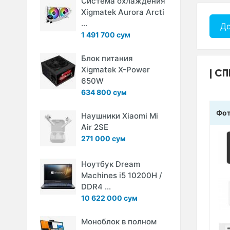
Система охлаждения
Xigmatek Aurora Arcti
...
До
1 491 700 сум
Блок питания
Xigmatek X-Power
СП
650W
634 800 сум
Фо
Наушники Xiaomi Mi
Air 2SE
271 000 сум
Ноутбук Dream
Machines i5 10200H /
DDR4 ...
10 622 000 сум
Моноблок в полном