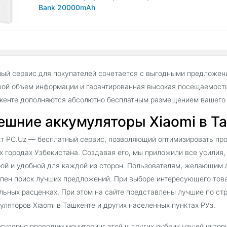
Bank 20000mAh
ый сервис для покупателей сочетается с выгодными предложен
ой объем информации и гарантированная высокая посещаемость
кенте дополняются абсолютно бесплатным размещением вашего 
ешние аккумуляторы Xiaomi в Та
т PC.Uz — бесплатный сервис, позволяющий оптимизировать про
х городах Узбекистана. Создавая его, мы приложили все усилия,
ой и удобной для каждой из сторон. Пользователям, желающим з
пен поиск лучших предложений. При выборе интересующего тов
льных расценках. При этом на сайте представлены лучшие по с
уляторов Xiaomi в Ташкенте и других населенных пунктах РУз.
гулярно проводим мониторинг этой и других рубрик нашей интер