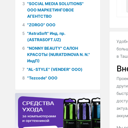
3
"SOCIAL MEDIA SOLUTIONS"
ООО МАРКЕТИНГОВОЕ
АГЕНТСТВО
4
"ZORGO" ООО
5
"AstraSoft" Инд. пр.
(ASTRASOFT.UZ)
Удобн
6
"NONNY BEAUTY" САЛОН
больш
КРАСОТЫ (NURATDINOVA N. N."
в Таш
ИндП)
Вн
7
"AL-STYLE" (VENDER" ООО)
8
"Tezcode" ООО
Проек
други
быстр
досту
актуа
аккум
Мы ре