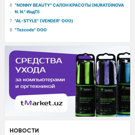
6
"NONNY BEAUTY" САЛОН КРАСОТЫ (NURATDINOVA
N. N." ИндП)
7
"AL-STYLE" (VENDER" ООО)
8
"Tezcode" ООО
НОВОСТИ