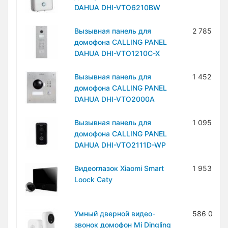
DAHUA DHI-VTO6210BW
Вызывная панель для
2 785 200
домофона CALLING PANEL
DAHUA DHI-VTO1210C-X
Вызывная панель для
1 452 000
домофона CALLING PANEL
DAHUA DHI-VTO2000A
Вызывная панель для
1 095 600
домофона CALLING PANEL
DAHUA DHI-VTO2111D-WP
Видеоглазок Xiaomi Smart
1 953 000
Loock Caty
Умный дверной видео-
586 000 
звонок домофон Mi Dingling