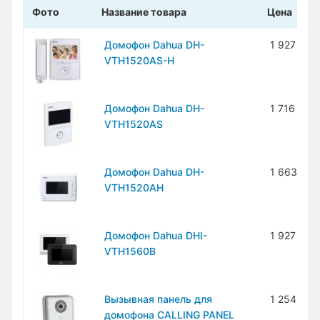
Фото
Название товара
Цена
Домофон Dahua DH-
1 927 200
VTH1520AS-H
Домофон Dahua DH-
1 716 000
VTH1520AS
Домофон Dahua DH-
1 663 200
VTH1520AH
Домофон Dahua DHI-
1 927 200
VTH1560B
Вызывная панель для
1 254 000
домофона CALLING PANEL