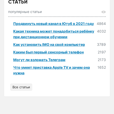
СТАТЬИ
популярные статьи
Продвинуть новый канал в Ютуб в 2021 году
4864
Какая техника может понадобиться ребёнку
4032
при дистанционном обучении
Как установить IMO на свой компьютер
3789
Каким был первый сенсорный телефон
2197
Могут ли взломать Телеграм
2173
Что умеет приставка Apple TV и зачем она
1652
нужна
Все статьи