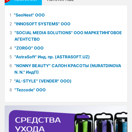
1
"SeoNest" ООО
2
"INNOSOFT SYSTEMS" ООО
3
"SOCIAL MEDIA SOLUTIONS" ООО МАРКЕТИНГОВОЕ
АГЕНТСТВО
4
"ZORGO" ООО
5
"AstraSoft" Инд. пр. (ASTRASOFT.UZ)
6
"NONNY BEAUTY" САЛОН КРАСОТЫ (NURATDINOVA
N. N." ИндП)
7
"AL-STYLE" (VENDER" ООО)
8
"Tezcode" ООО