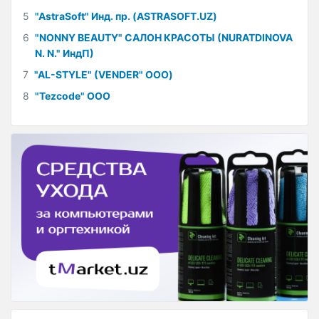
5
"AstraSoft" Инд. пр. (ASTRASOFT.UZ)
6
"NONNY BEAUTY" САЛОН КРАСОТЫ (NURATDINOVA
N. N." ИндП)
7
"AL-STYLE" (VENDER" ООО)
8
"Tezcode" ООО