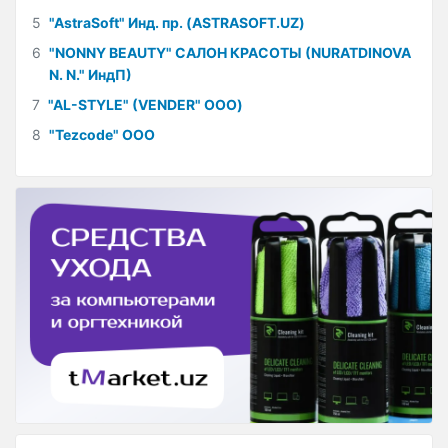
5
"AstraSoft" Инд. пр. (ASTRASOFT.UZ)
6
"NONNY BEAUTY" САЛОН КРАСОТЫ (NURATDINOVA
N. N." ИндП)
7
"AL-STYLE" (VENDER" ООО)
8
"Tezcode" ООО