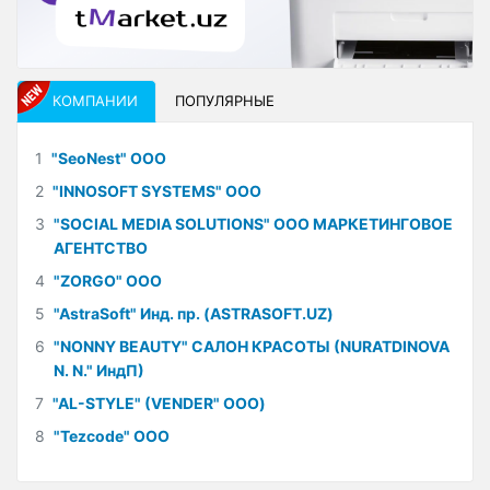
КОМПАНИИ
ПОПУЛЯРНЫЕ
1
"SeoNest" ООО
2
"INNOSOFT SYSTEMS" ООО
3
"SOCIAL MEDIA SOLUTIONS" ООО МАРКЕТИНГОВОЕ
АГЕНТСТВО
4
"ZORGO" ООО
5
"AstraSoft" Инд. пр. (ASTRASOFT.UZ)
6
"NONNY BEAUTY" САЛОН КРАСОТЫ (NURATDINOVA
N. N." ИндП)
7
"AL-STYLE" (VENDER" ООО)
8
"Tezcode" ООО