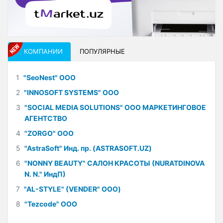
КОМПАНИИ
ПОПУЛЯРНЫЕ
1
"SeoNest" ООО
2
"INNOSOFT SYSTEMS" ООО
3
"SOCIAL MEDIA SOLUTIONS" ООО МАРКЕТИНГОВОЕ
АГЕНТСТВО
4
"ZORGO" ООО
5
"AstraSoft" Инд. пр. (ASTRASOFT.UZ)
6
"NONNY BEAUTY" САЛОН КРАСОТЫ (NURATDINOVA
N. N." ИндП)
7
"AL-STYLE" (VENDER" ООО)
8
"Tezcode" ООО