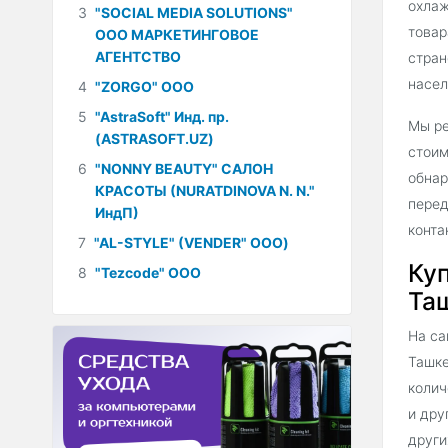
охлаж
3
"SOCIAL MEDIA SOLUTIONS"
товар
ООО МАРКЕТИНГОВОЕ
АГЕНТСТВО
стран
насел
4
"ZORGO" ООО
5
"AstraSoft" Инд. пр.
Мы ре
(ASTRASOFT.UZ)
стоим
6
"NONNY BEAUTY" САЛОН
обнар
КРАСОТЫ (NURATDINOVA N. N."
перед
ИндП)
конта
7
"AL-STYLE" (VENDER" ООО)
Ку
8
"Tezcode" ООО
Таш
На са
Ташке
колич
и дру
други