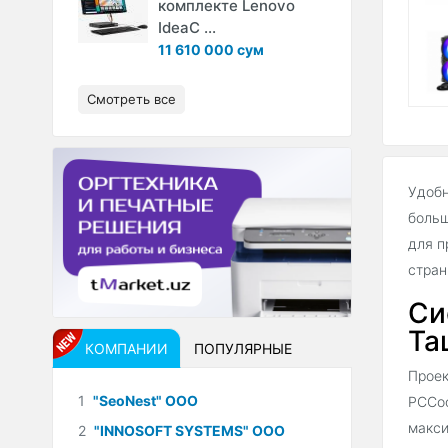
комплекте Lenovo
IdeaC ...
11 610 000 сум
Смотреть все
Удобн
больш
для п
стран
Си
Та
КОМПАНИИ
ПОПУЛЯРНЫЕ
Проек
1
"SeoNest" ООО
PCCoo
макси
2
"INNOSOFT SYSTEMS" ООО