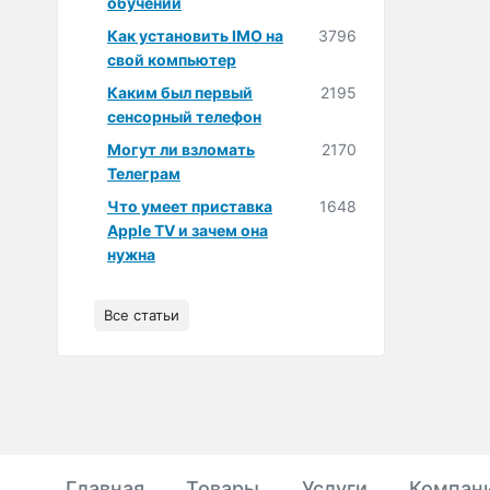
обучении
Как установить IMO на
3796
свой компьютер
Каким был первый
2195
сенсорный телефон
Могут ли взломать
2170
Телеграм
Что умеет приставка
1648
Apple TV и зачем она
нужна
Все статьи
Главная
Товары
Услуги
Компан