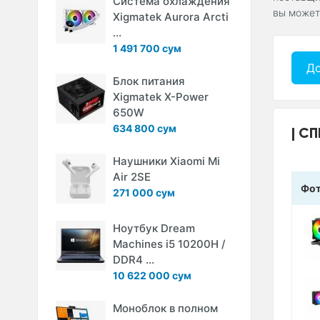
Система охлаждения
вы может
Xigmatek Aurora Arcti
...
1 491 700 сум
До
Блок питания
Xigmatek X-Power
650W
634 800 сум
СП
Наушники Xiaomi Mi
Air 2SE
Фо
271 000 сум
Ноутбук Dream
Machines i5 10200H /
DDR4 ...
10 622 000 сум
Моноблок в полном