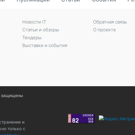
Новости IT
Обратная связь
Статьи и обзоры
О проекте
Тендеры
Выставки и события
ва защищены
странение и
жно только с