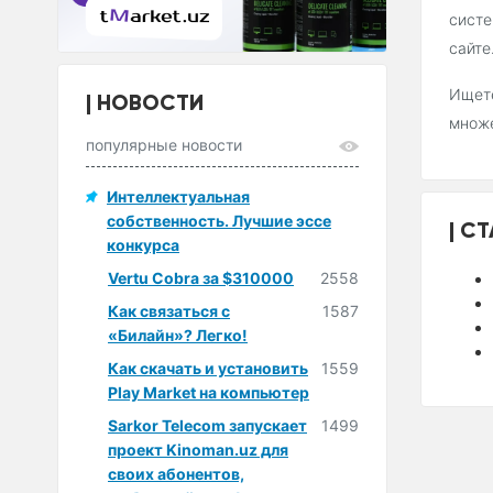
cисте
сайте
Ищете
НОВОСТИ
множ
популярные новости
Интеллектуальная
собственность. Лучшие эссе
СТ
конкурса
Vertu Cobra за $310000
2558
Как связаться с
1587
«Билайн»? Легко!
Как скачать и установить
1559
Play Market на компьютер
Sarkor Telecom запускает
1499
проект Kinoman.uz для
своих абонентов,