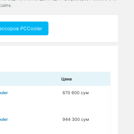
сайте.
ессоров PCCooler
Цена
oler
670 600 сум
oler
944 300 сум