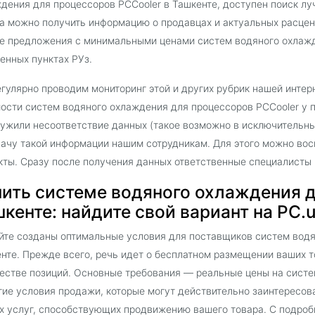
дения для процессоров PCCooler в Ташкенте, доступен поиск л
а можно получить информацию о продавцах и актуальных расцен
е предложения с минимальными ценами cистем водяного охлажде
енных пунктах РУз.
гулярно проводим мониторинг этой и других рубрик нашей интер
ости cистем водяного охлаждения для процессоров PCCooler у 
ужили несоответствие данных (такое возможно в исключительны
ачу такой информации нашим сотрудникам. Для этого можно вос
кты. Сразу после получения данных ответственные специалисты
пить cистемe водяного охлаждения д
кенте: найдите свой вариант на PC.
йте созданы оптимальные условия для поставщиков cистем водя
нте. Прежде всего, речь идет о бесплатном размещении ваших т
естве позиций. Основные требования — реальные цены на cисте
гие условия продажи, которые могут действительно заинтересов
х услуг, способствующих продвижению вашего товара. С подро