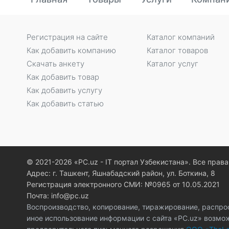
Регистрация на сайте
Каталог компаний
Как добавить компанию
Каталог товаров
Скачать анкету
Каталог услуг
Как добавить товар
Как добавить услугу
Как добавить статью
© 2021-2026 «PC.uz - IT портал Узбекистана». Все пра
Адрес: г. Ташкент, Яшнабадский район, ул. Боткина, 8
Регистрация электронного СМИ: №0965 от 10.05.2021
Почта: info@pc.uz
Воспроизводство, копирование, тиражирование, распро
иное использование информации с сайта «PC.uz» возмо