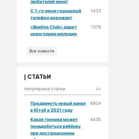
любителей кино!
С 1-го июня городской
1433
телефон дорожает
«Beeline Club» дарит
1376
новогодние мелодии
Все новости
СТАТЬИ
популярные статьи
Продвинуть новый канал
4804
в Ютуб в 2021 году
Какая техника может
4435
понадобиться ребёнку
при дистанционном