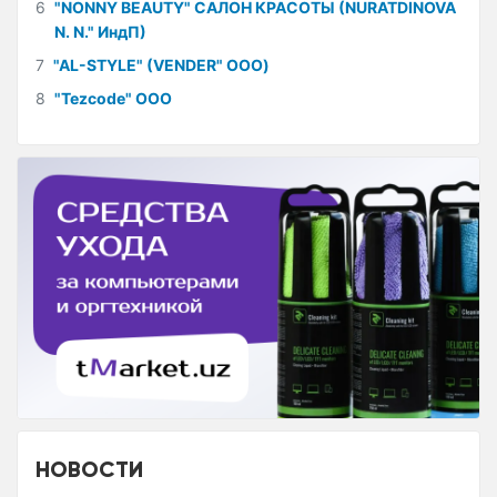
6
"NONNY BEAUTY" САЛОН КРАСОТЫ (NURATDINOVA
N. N." ИндП)
7
"AL-STYLE" (VENDER" ООО)
8
"Tezcode" ООО
НОВОСТИ