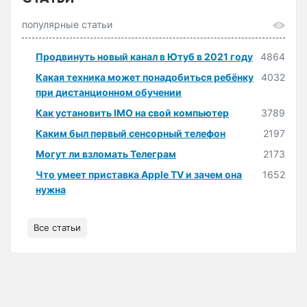
популярные статьи
Продвинуть новый канал в Ютуб в 2021 году
4864
Какая техника может понадобиться ребёнку
4032
при дистанционном обучении
Как установить IMO на свой компьютер
3789
Каким был первый сенсорный телефон
2197
Могут ли взломать Телеграм
2173
Что умеет приставка Apple TV и зачем она
1652
нужна
Все статьи