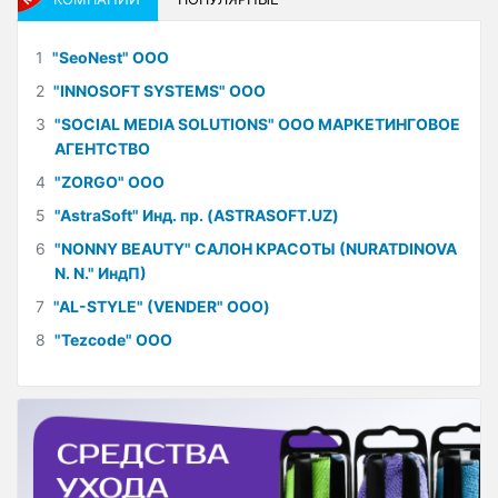
1
"SeoNest" ООО
2
"INNOSOFT SYSTEMS" ООО
3
"SOCIAL MEDIA SOLUTIONS" ООО МАРКЕТИНГОВОЕ
АГЕНТСТВО
4
"ZORGO" ООО
5
"AstraSoft" Инд. пр. (ASTRASOFT.UZ)
6
"NONNY BEAUTY" САЛОН КРАСОТЫ (NURATDINOVA
N. N." ИндП)
7
"AL-STYLE" (VENDER" ООО)
8
"Tezcode" ООО