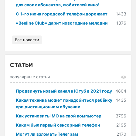
для своих абонентов, любителей кино!
С 1-го июня городской телефон дорожает
1433
«Beeline Club» дарит новогодние мелодии
1376
Все новости
СТАТЬИ
популярные статьи
Продвинуть новый канал в Ютуб в 2021 году
4804
Какая техника может понадобиться ребёнку
4435
при дистанционном обучении
Как установить IMO на свой компьютер
3796
Каким был первый сенсорный телефон
2195
Могут ли взломать Телеграм
2170