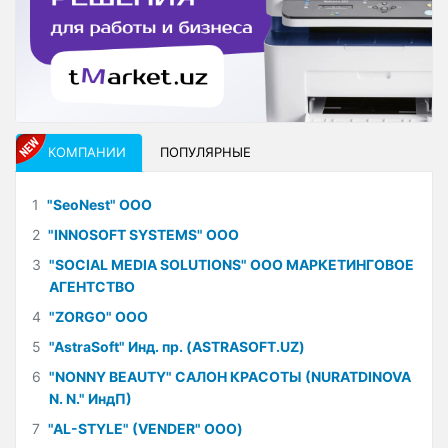
КОМПАНИИ
ПОПУЛЯРНЫЕ
1
"SeoNest" ООО
2
"INNOSOFT SYSTEMS" ООО
3
"SOCIAL MEDIA SOLUTIONS" ООО МАРКЕТИНГОВОЕ
АГЕНТСТВО
4
"ZORGO" ООО
5
"AstraSoft" Инд. пр. (ASTRASOFT.UZ)
6
"NONNY BEAUTY" САЛОН КРАСОТЫ (NURATDINOVA
N. N." ИндП)
7
"AL-STYLE" (VENDER" ООО)