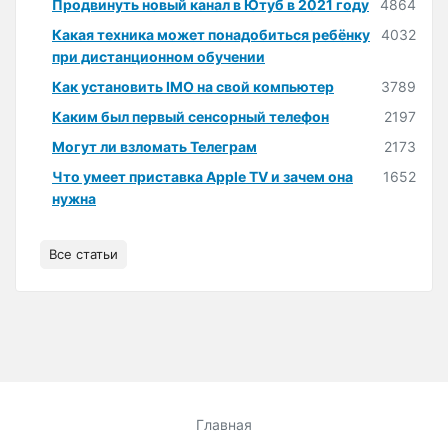
Продвинуть новый канал в Ютуб в 2021 году
4864
Какая техника может понадобиться ребёнку
4032
при дистанционном обучении
Как установить IMO на свой компьютер
3789
Каким был первый сенсорный телефон
2197
Могут ли взломать Телеграм
2173
Что умеет приставка Apple TV и зачем она
1652
нужна
Все статьи
Главная