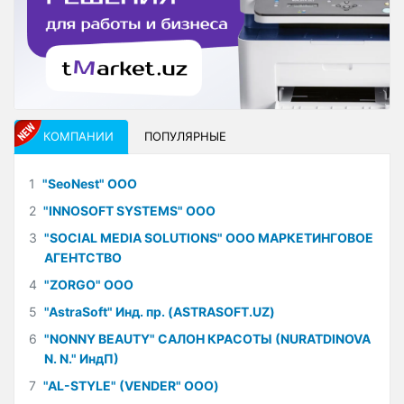
КОМПАНИИ
ПОПУЛЯРНЫЕ
1
"SeoNest" ООО
2
"INNOSOFT SYSTEMS" ООО
3
"SOCIAL MEDIA SOLUTIONS" ООО МАРКЕТИНГОВОЕ
АГЕНТСТВО
4
"ZORGO" ООО
5
"AstraSoft" Инд. пр. (ASTRASOFT.UZ)
6
"NONNY BEAUTY" САЛОН КРАСОТЫ (NURATDINOVA
N. N." ИндП)
7
"AL-STYLE" (VENDER" ООО)