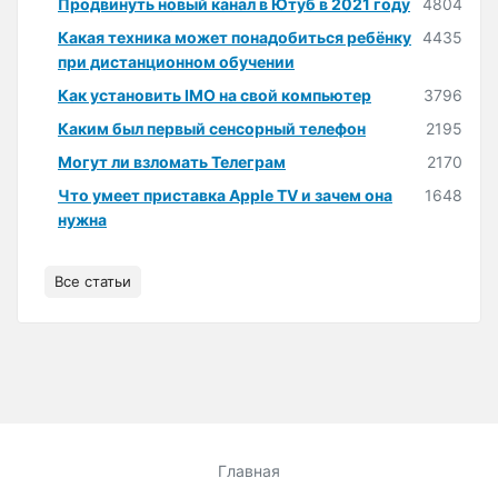
Продвинуть новый канал в Ютуб в 2021 году
4804
Какая техника может понадобиться ребёнку
4435
при дистанционном обучении
Как установить IMO на свой компьютер
3796
Каким был первый сенсорный телефон
2195
Могут ли взломать Телеграм
2170
Что умеет приставка Apple TV и зачем она
1648
нужна
Все статьи
Главная