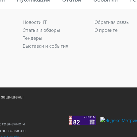
Новости IT
Обратная связь
Статьи и обзоры
О проекте
Тендеры
Выставки и события
ва защищены
странение и
жно только с