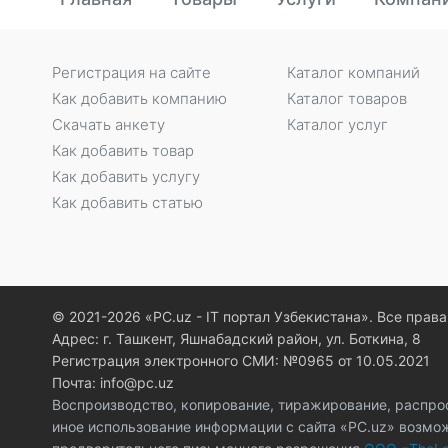
Регистрация на сайте
Каталог компаний
Как добавить компанию
Каталог товаров
Скачать анкету
Каталог услуг
Как добавить товар
Как добавить услугу
Как добавить статью
© 2021-2026 «PC.uz - IT портал Узбекистана». Все пра
Адрес: г. Ташкент, Яшнабадский район, ул. Боткина, 8
Регистрация электронного СМИ: №0965 от 10.05.2021
Почта: info@pc.uz
Воспроизводство, копирование, тиражирование, распро
иное использование информации с сайта «PC.uz» возмо