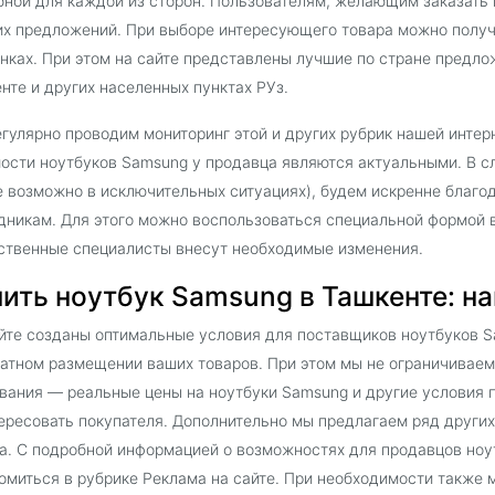
бной для каждой из сторон. Пользователям, желающим заказать 
х предложений. При выборе интересующего товара можно получ
нках. При этом на сайте представлены лучшие по стране предл
нте и других населенных пунктах РУз.
гулярно проводим мониторинг этой и других рубрик нашей интер
ости ноутбуков Samsung у продавца являются актуальными. В с
е возможно в исключительных ситуациях), будем искренне благ
дникам. Для этого можно воспользоваться специальной формой в
ственные специалисты внесут необходимые изменения.
ить ноутбук Samsung в Ташкенте: на
йте созданы оптимальные условия для поставщиков ноутбуков Sa
атном размещении ваших товаров. При этом мы не ограничиваем
вания — реальные цены на ноутбуки Samsung и другие условия 
ересовать покупателя. Дополнительно мы предлагаем ряд други
а. С подробной информацией о возможностях для продавцов ноу
омиться в рубрике Реклама на сайте. При необходимости также 