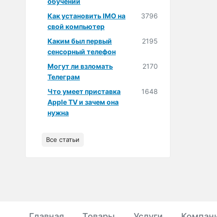
обучении
Как установить IMO на
3796
свой компьютер
Каким был первый
2195
сенсорный телефон
Могут ли взломать
2170
Телеграм
Что умеет приставка
1648
Apple TV и зачем она
нужна
Все статьи
Главная
Товары
Услуги
Компан