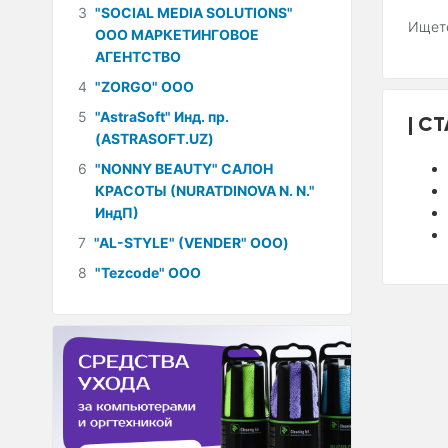
3
"SOCIAL MEDIA SOLUTIONS"
Ищете
ООО МАРКЕТИНГОВОЕ
АГЕНТСТВО
4
"ZORGO" ООО
5
"AstraSoft" Инд. пр.
СТ
(ASTRASOFT.UZ)
6
"NONNY BEAUTY" САЛОН
КРАСОТЫ (NURATDINOVA N. N."
ИндП)
7
"AL-STYLE" (VENDER" ООО)
8
"Tezcode" ООО