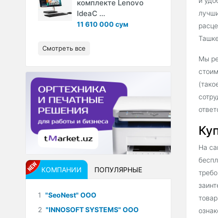
и удо
комплекте Lenovo
IdeaC ...
лучши
11 610 000 сум
расце
Ташке
Смотреть все
Мы ре
стоим
(тако
сотру
ответ
Куп
На са
беспл
КОМПАНИИ
ПОПУЛЯРНЫЕ
требо
заинт
1
"SeoNest" ООО
товар
2
"INNOSOFT SYSTEMS" ООО
ознак