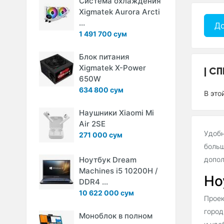
Система охлаждения
Xigmatek Aurora Arcti
...
До
1 491 700 сум
Блок питания
Xigmatek X-Power
СП
650W
634 800 сум
В это
Наушники Xiaomi Mi
Air 2SE
Удобн
271 000 сум
больш
Ноутбук Dream
допол
Machines i5 10200H /
Но
DDR4 ...
10 622 000 сум
Проек
город
Моноблок в полном