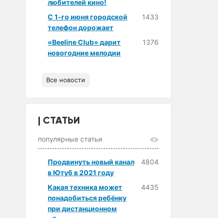
любителей кино!
С 1-го июня городской
1433
телефон дорожает
«Beeline Club» дарит
1376
новогодние мелодии
Все новости
СТАТЬИ
популярные статьи
Продвинуть новый канал
4804
в Ютуб в 2021 году
Какая техника может
4435
понадобиться ребёнку
при дистанционном