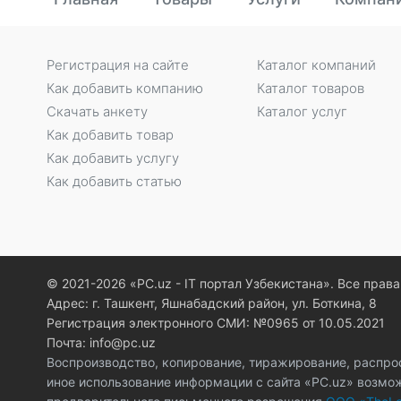
Регистрация на сайте
Каталог компаний
Как добавить компанию
Каталог товаров
Скачать анкету
Каталог услуг
Как добавить товар
Как добавить услугу
Как добавить статью
© 2021-2026 «PC.uz - IT портал Узбекистана». Все пра
Адрес: г. Ташкент, Яшнабадский район, ул. Боткина, 8
Регистрация электронного СМИ: №0965 от 10.05.2021
Почта: info@pc.uz
Воспроизводство, копирование, тиражирование, распро
иное использование информации с сайта «PC.uz» возмо