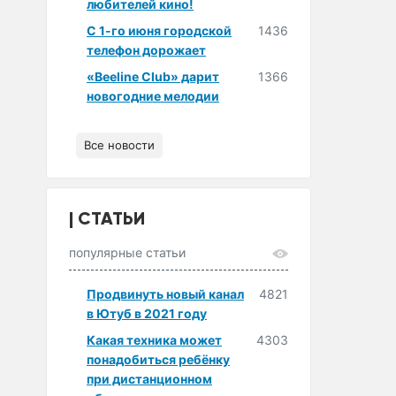
любителей кино!
С 1-го июня городской
1436
телефон дорожает
«Beeline Club» дарит
1366
новогодние мелодии
Все новости
СТАТЬИ
популярные статьи
Продвинуть новый канал
4821
в Ютуб в 2021 году
Какая техника может
4303
понадобиться ребёнку
при дистанционном