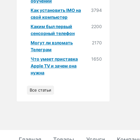
обучении
Как установить IMO на
3794
свой компьютер
Каким был первый
2200
сенсорный телефон
Могут ли взломать
2170
Телеграм
Что умеет приставка
1650
Apple TV и зачем она
нужна
Все статьи
Главная
Товары
Услуги
Компан