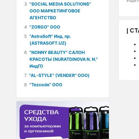
Ищете
3
"SOCIAL MEDIA SOLUTIONS"
ООО МАРКЕТИНГОВОЕ
АГЕНТСТВО
4
"ZORGO" ООО
СТ
5
"AstraSoft" Инд. пр.
(ASTRASOFT.UZ)
6
"NONNY BEAUTY" САЛОН
КРАСОТЫ (NURATDINOVA N. N."
ИндП)
7
"AL-STYLE" (VENDER" ООО)
8
"Tezcode" ООО