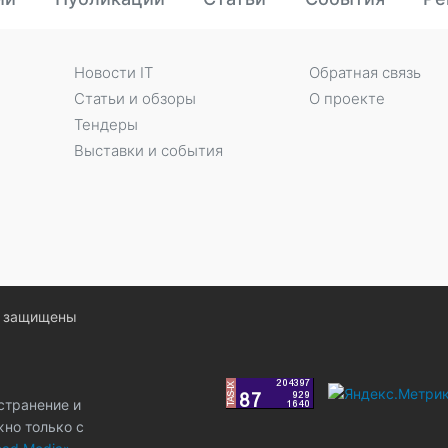
Новости IT
Обратная связь
Статьи и обзоры
О проекте
Тендеры
Выставки и события
ва защищены
странение и
жно только с