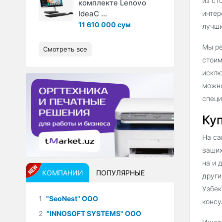
из ст
комплекте Lenovo
IdeaC ...
интер
11 610 000 сум
лучши
Мы ре
Смотреть все
стоим
исклю
можно
специ
Куп
На са
ваших
на и 
КОМПАНИИ
ПОПУЛЯРНЫЕ
други
Узбек
1
"SeoNest" ООО
консу
2
"INNOSOFT SYSTEMS" ООО