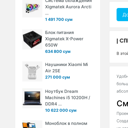
Система охлаждения
Xigmatek Aurora Arcti
...
До
1 491 700 сум
Блок питания
Xigmatek X-Power
СП
650W
634 800 сум
В это
Наушники Xiaomi Mi
Air 2SE
Удобн
271 000 сум
больш
Ноутбук Dream
абсол
Machines i5 10200H /
См
DDR4 ...
10 622 000 сум
Проек
Созда
Моноблок в полном