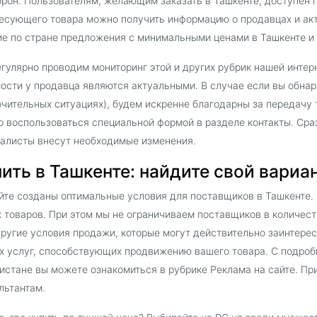
орон. Пользователям, желающим заказать в Ташкенте, доступен
есующего товара можно получить информацию о продавцах и акт
е по стране предложения с минимальными ценами в Ташкенте и 
гулярно проводим мониторинг этой и других рубрик нашей интер
ости у продавца являются актуальными. В случае если вы обна
чительных ситуациях), будем искренне благодарны за передачу 
 воспользоваться специальной формой в разделе контакты. Сра
алисты внесут необходимые изменения.
ить в Ташкенте: найдите свой вариан
йте созданы оптимальные условия для поставщиков в Ташкенте.
 товаров. При этом мы не ограничиваем поставщиков в количес
другие условия продажи, которые могут действительно заинтере
х услуг, способствующих продвижению вашего товара. С подроб
истане вы можете ознакомиться в рубрике Реклама на сайте. П
льтантам.