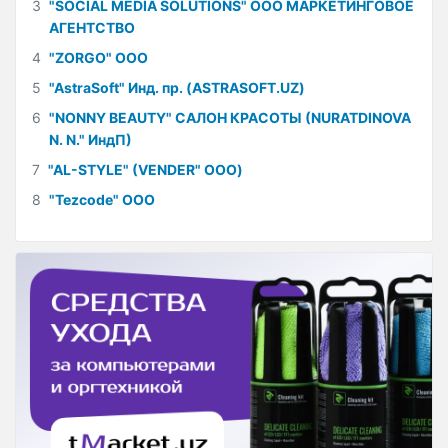
3
"SOCIAL MEDIA SOLUTIONS" ООО МАРКЕТИНГОВОЕ
АГЕНТСТВО
4
"ZORGO" ООО
5
"AstraSoft" Инд. пр. (ASTRASOFT.UZ)
6
"NONNY BEAUTY" САЛОН КРАСОТЫ (NURATDINOVA
N. N." ИндП)
7
"AL-STYLE" (VENDER" ООО)
8
"Tezcode" ООО