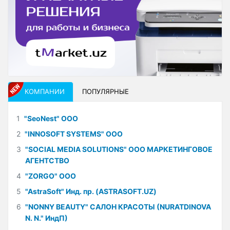
КОМПАНИИ
ПОПУЛЯРНЫЕ
1
"SeoNest" ООО
2
"INNOSOFT SYSTEMS" ООО
3
"SOCIAL MEDIA SOLUTIONS" ООО МАРКЕТИНГОВОЕ
АГЕНТСТВО
4
"ZORGO" ООО
5
"AstraSoft" Инд. пр. (ASTRASOFT.UZ)
6
"NONNY BEAUTY" САЛОН КРАСОТЫ (NURATDINOVA
N. N." ИндП)