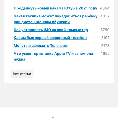
Продвинуть новый канал в Ютуб в 2021 году
4864
Какая техника может понадобиться ребёнку
4032
при дистанционном обучении
Как установить IMO на свой компьютер
3789
Каким был первый сенсорный телефон
2197
Могут ли взломать Телеграм
2173
Что умеет приставка Apple TV и зачем она
1652
нужна
Все статьи