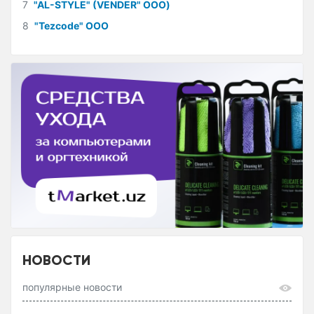
7
"AL-STYLE" (VENDER" ООО)
8
"Tezcode" ООО
НОВОСТИ
популярные новости