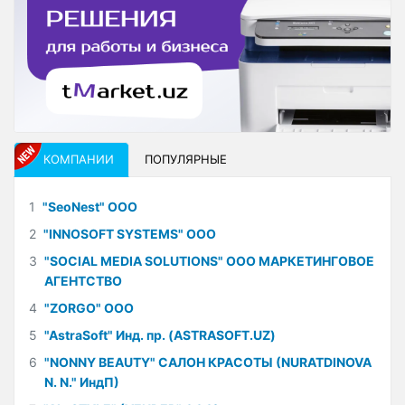
КОМПАНИИ
ПОПУЛЯРНЫЕ
1
"SeoNest" ООО
2
"INNOSOFT SYSTEMS" ООО
3
"SOCIAL MEDIA SOLUTIONS" ООО МАРКЕТИНГОВОЕ
АГЕНТСТВО
4
"ZORGO" ООО
5
"AstraSoft" Инд. пр. (ASTRASOFT.UZ)
6
"NONNY BEAUTY" САЛОН КРАСОТЫ (NURATDINOVA
N. N." ИндП)