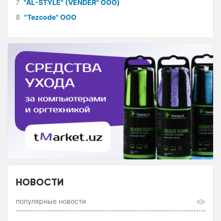
7
"AL-STYLE" (VENDER" ООО)
8
"Tezcode" ООО
НОВОСТИ
популярные новости