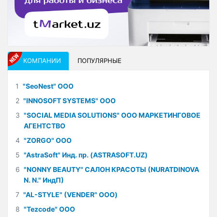
КОМПАНИИ
ПОПУЛЯРНЫЕ
1
"SeoNest" ООО
2
"INNOSOFT SYSTEMS" ООО
3
"SOCIAL MEDIA SOLUTIONS" ООО МАРКЕТИНГОВОЕ
АГЕНТСТВО
4
"ZORGO" ООО
5
"AstraSoft" Инд. пр. (ASTRASOFT.UZ)
6
"NONNY BEAUTY" САЛОН КРАСОТЫ (NURATDINOVA
N. N." ИндП)
7
"AL-STYLE" (VENDER" ООО)
8
"Tezcode" ООО