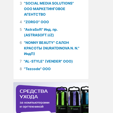
3
"SOCIAL MEDIA SOLUTIONS"
ООО МАРКЕТИНГОВОЕ
АГЕНТСТВО
4
"ZORGO" ООО
5
"AstraSoft" Инд. пр.
(ASTRASOFT.UZ)
6
"NONNY BEAUTY" САЛОН
КРАСОТЫ (NURATDINOVA N. N."
ИндП)
7
"AL-STYLE" (VENDER" ООО)
8
"Tezcode" ООО