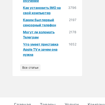
обучении
Как установить IMO на
3796
свой компьютер
Каким был первый
2197
сенсорный телефон
Могут ли взломать
2178
Телеграм
Что умеет приставка
1652
Apple TV и зачем она
нужна
Все статьи
Главная
Товары
Услуги
Компан