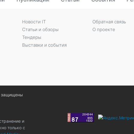
Новости IT
Обратная связь
Статьи и обзоры
О проекте
Тендеры
Выставки и события
ва защищены
странение и
жно только с