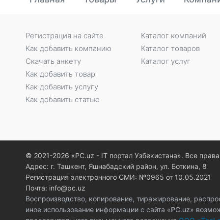
Регистрация на сайте
Каталог компаний
Как добавить компанию
Каталог товаров
Скачать анкету
Каталог услуг
Как добавить товар
Как добавить услугу
Как добавить статью
© 2021-2026 «PC.uz - IT портал Узбекистана». Все пра
Адрес: г. Ташкент, Яшнабадский район, ул. Боткина, 8
Регистрация электронного СМИ: №0965 от 10.05.2021
Почта: info@pc.uz
Воспроизводство, копирование, тиражирование, распро
иное использование информации с сайта «PC.uz» возмо