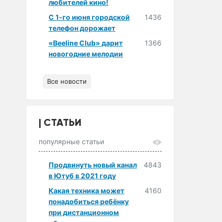
любителей кино!
С 1-го июня городской
1436
телефон дорожает
«Beeline Club» дарит
1366
новогодние мелодии
Все новости
СТАТЬИ
популярные статьи
Продвинуть новый канал
4843
в Ютуб в 2021 году
Какая техника может
4160
понадобиться ребёнку
при дистанционном