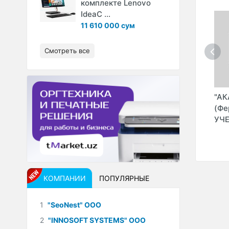
комплекте Lenovo
IdeaC ...
11 610 000 сум
Смотреть все
 -
"CODDYCAMP -
"CODDYCAMP -
"А
IT-
НОВЗА,
ГАНГА" IT-
(Фе
ЧИЛАНЗАР" IT-
АКАДЕМИЯ
УЧ
АКАДЕМИЯ
КОМПАНИИ
ПОПУЛЯРНЫЕ
1
"SeoNest" ООО
2
"INNOSOFT SYSTEMS" ООО