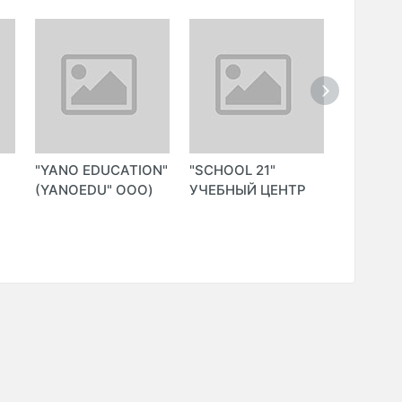
"YANO EDUCATION"
"SCHOOL 21"
"AIPPLY
(YANOEDU" ООО)
УЧЕБНЫЙ ЦЕНТР
ООО УЧ
ЦЕНТР