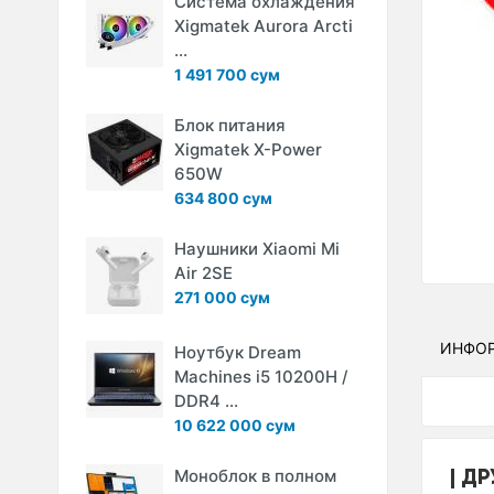
Система охлаждения
Xigmatek Aurora Arcti
...
1 491 700 сум
Блок питания
Xigmatek X-Power
650W
634 800 сум
Наушники Xiaomi Mi
Air 2SE
271 000 сум
ИНФО
Ноутбук Dream
Machines i5 10200H /
DDR4 ...
10 622 000 сум
ДР
Моноблок в полном