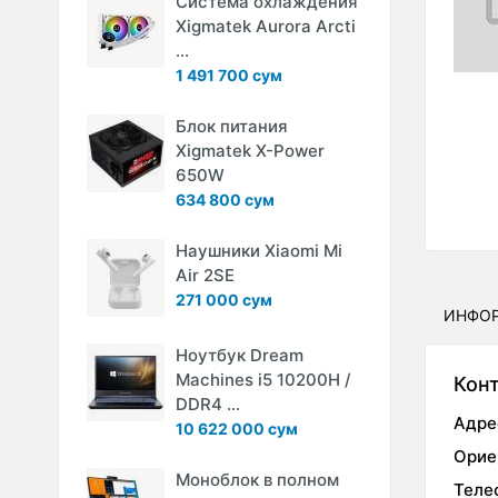
Система охлаждения
Xigmatek Aurora Arcti
...
1 491 700 сум
Блок питания
Xigmatek X-Power
650W
634 800 сум
Наушники Xiaomi Mi
Air 2SE
271 000 сум
ИНФО
Ноутбук Dream
Machines i5 10200H /
Кон
DDR4 ...
Адре
10 622 000 сум
Орие
Моноблок в полном
Теле