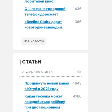
любителей кино!
С 1-го июня городской
1436
телефон дорожает
«Beeline Club» дарит
1366
новогодние мелодии
Все новости
СТАТЬИ
популярные статьи
Продвинуть новый канал
4843
в Ютуб в 2021 году
Какая техника может
4160
понадобиться ребёнку
при дистанционном