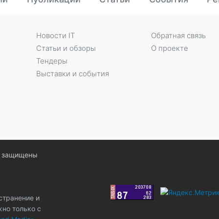
Новости IT
Обратная связь
Статьи и обзоры
О проекте
Тендеры
Выставки и события
ва защищены
странение и
жно только с