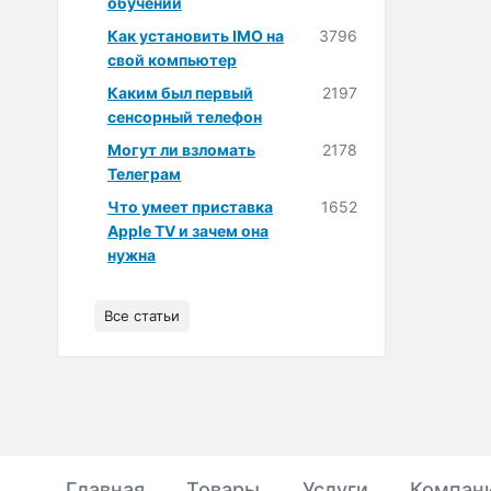
обучении
Как установить IMO на
3796
свой компьютер
Каким был первый
2197
сенсорный телефон
Могут ли взломать
2178
Телеграм
Что умеет приставка
1652
Apple TV и зачем она
нужна
Все статьи
Главная
Товары
Услуги
Компан