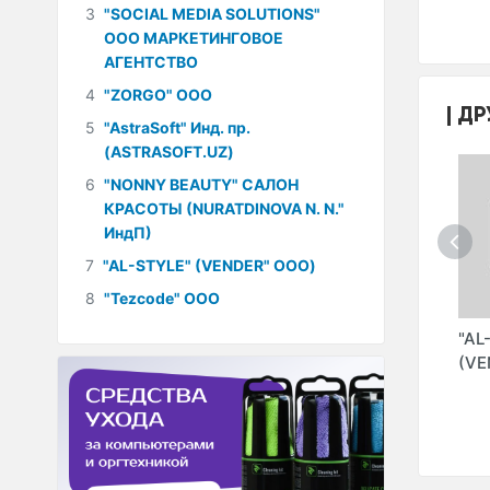
3
"SOCIAL MEDIA SOLUTIONS"
ООО МАРКЕТИНГОВОЕ
АГЕНТСТВО
4
"ZORGO" ООО
ДР
5
"AstraSoft" Инд. пр.
(ASTRASOFT.UZ)
6
"NONNY BEAUTY" САЛОН
КРАСОТЫ (NURATDINOVA N. N."
ИндП)
7
"AL-STYLE" (VENDER" ООО)
8
"Tezcode" ООО
"DELTA SECURITY"
"FIRE SYSTEMS
"AL
S
ООО ЧАСТНОЕ
NETWORK" ООО
(VE
ОО
ОХРАННОЕ
ПРЕДПРИЯТИЕ