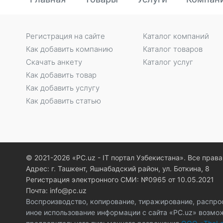
Регистрация на сайте
Каталог компаний
Как добавить компанию
Каталог товаров
Скачать анкету
Каталог услуг
Как добавить товар
Как добавить услугу
Как добавить статью
© 2021-2026 «PC.uz - IT портал Узбекистана». Все пра
Адрес: г. Ташкент, Яшнабадский район, ул. Боткина, 8
Регистрация электронного СМИ: №0965 от 10.05.2021
Почта: info@pc.uz
Воспроизводство, копирование, тиражирование, распро
иное использование информации с сайта «PC.uz» возмо