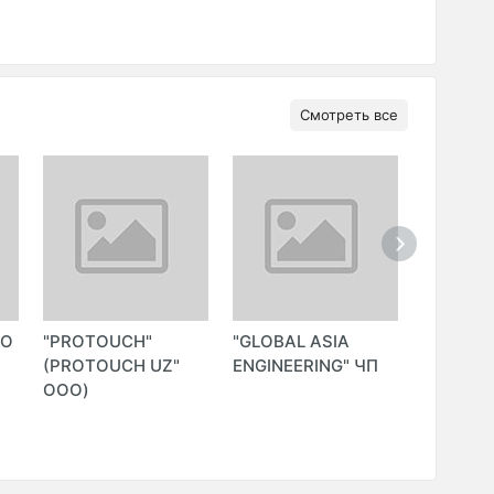
Смотреть все
ОО
"PROTOUCH"
"GLOBAL ASIA
"VIVA O
(PROTOUCH UZ"
ENGINEERING" ЧП
GROUP"
ООО)