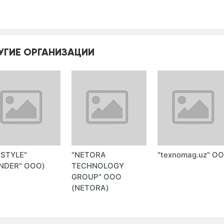
УГИЕ ОРГАНИЗАЦИИ
-STYLE"
"NETORA
"texnomag.uz" О
NDER" ООО)
TECHNOLOGY
GROUP" ООО
(NETORA)