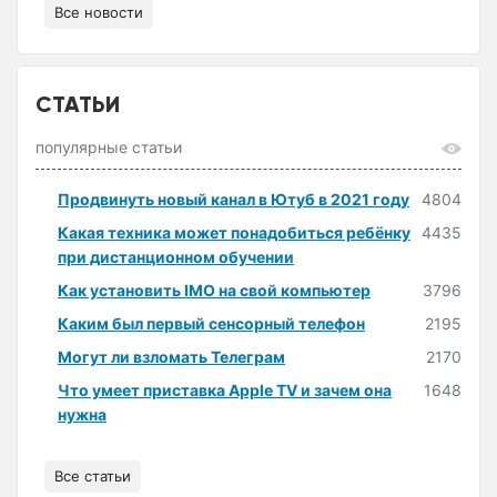
Все новости
СТАТЬИ
популярные статьи
Продвинуть новый канал в Ютуб в 2021 году
4804
Какая техника может понадобиться ребёнку
4435
при дистанционном обучении
Как установить IMO на свой компьютер
3796
Каким был первый сенсорный телефон
2195
Могут ли взломать Телеграм
2170
Что умеет приставка Apple TV и зачем она
1648
нужна
Все статьи