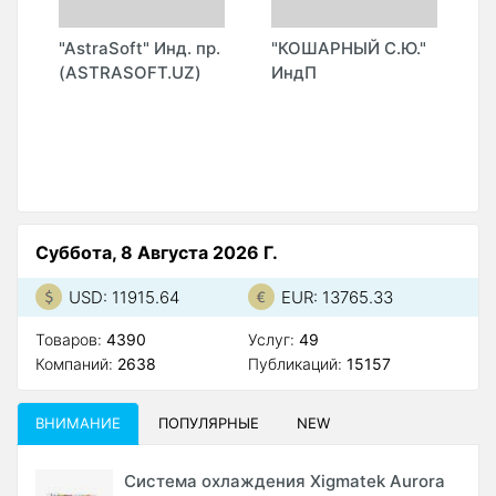
"AstraSoft" Инд. пр.
"КОШАРНЫЙ С.Ю."
"
(ASTRASOFT.UZ)
ИндП
(
Суббота, 8 Августа 2026 Г.
USD: 11915.64
EUR: 13765.33
Товаров:
4390
Услуг:
49
Компаний:
2638
Публикаций:
15157
ВНИМАНИЕ
ПОПУЛЯРНЫЕ
NEW
Система охлаждения Xigmatek Aurora