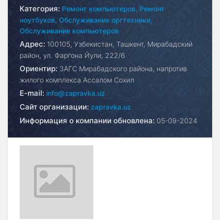
Категория:
Ремонт компьютеров,
Ремонт
ноутбуков,
Обслуживание оргтехники,
Обслуживание компьютеров
Адрес:
100105, Узбекистан, Ташкент, Мирабадский
район, ул. Фаргона Йули, 222/6
Ориентир:
ЗАГС Мирабадского района, напротив
жилого комплекса Ассалом Сохил
E-mail:
info@zapravka.uz
Сайт организации:
zapravka.uz
Информация о компании обновлена:
05-09-2024