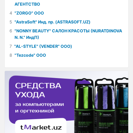
АГЕНТСТВО
4
"ZORGO" ООО
5
"AstraSoft" Инд. пр. (ASTRASOFT.UZ)
6
"NONNY BEAUTY" САЛОН КРАСОТЫ (NURATDINOVA
N. N." ИндП)
7
"AL-STYLE" (VENDER" ООО)
8
"Tezcode" ООО