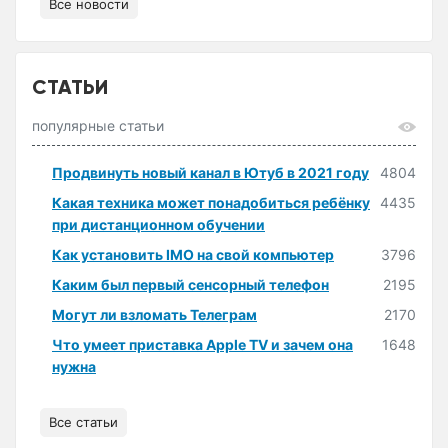
Все новости
СТАТЬИ
популярные статьи
Продвинуть новый канал в Ютуб в 2021 году
4804
Какая техника может понадобиться ребёнку
4435
при дистанционном обучении
Как установить IMO на свой компьютер
3796
Каким был первый сенсорный телефон
2195
Могут ли взломать Телеграм
2170
Что умеет приставка Apple TV и зачем она
1648
нужна
Все статьи