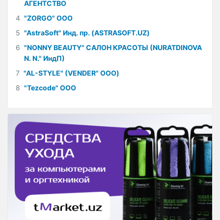
АГЕНТСТВО
4
"ZORGO" ООО
5
"AstraSoft" Инд. пр. (ASTRASOFT.UZ)
6
"NONNY BEAUTY" САЛОН КРАСОТЫ (NURATDINOVA
N. N." ИндП)
7
"AL-STYLE" (VENDER" ООО)
8
"Tezcode" ООО