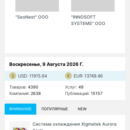
"SeoNest" ООО
"INNOSOFT
"
SYSTEMS" ООО
S
М
А
Воскресенье, 9 Августа 2026 Г.
USD: 11915.64
EUR: 13749.46
Товаров:
4390
Услуг:
49
Компаний:
2638
Публикаций:
15157
ВНИМАНИЕ
ПОПУЛЯРНЫЕ
NEW
Система охлаждения Xigmatek Aurora