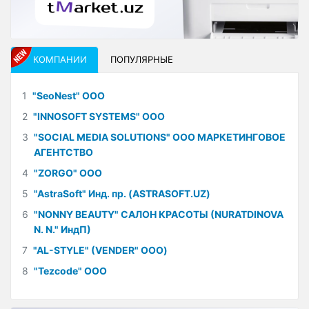
КОМПАНИИ
ПОПУЛЯРНЫЕ
1
"SeoNest" ООО
2
"INNOSOFT SYSTEMS" ООО
3
"SOCIAL MEDIA SOLUTIONS" ООО МАРКЕТИНГОВОЕ
АГЕНТСТВО
4
"ZORGO" ООО
5
"AstraSoft" Инд. пр. (ASTRASOFT.UZ)
6
"NONNY BEAUTY" САЛОН КРАСОТЫ (NURATDINOVA
N. N." ИндП)
7
"AL-STYLE" (VENDER" ООО)
8
"Tezcode" ООО