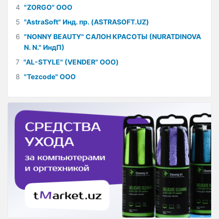
4
"ZORGO" ООО
5
"AstraSoft" Инд. пр. (ASTRASOFT.UZ)
6
"NONNY BEAUTY" САЛОН КРАСОТЫ (NURATDINOVA
N. N." ИндП)
7
"AL-STYLE" (VENDER" ООО)
8
"Tezcode" ООО