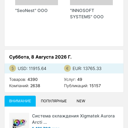
"SeoNest" ООО
"INNOSOFT
"
SYSTEMS" ООО
S
М
А
Суббота, 8 Августа 2026 Г.
USD: 11915.64
EUR: 13765.33
Товаров:
4390
Услуг:
49
Компаний:
2638
Публикаций:
15157
ВНИМАНИЕ
ПОПУЛЯРНЫЕ
NEW
Система охлаждения Xigmatek Aurora
Arcti ...