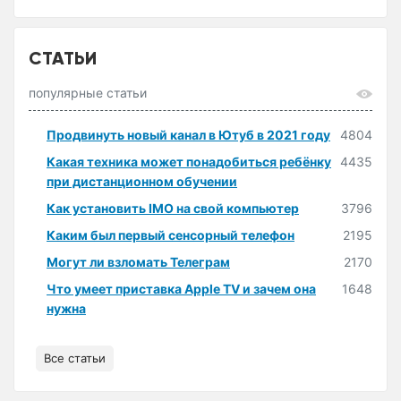
СТАТЬИ
популярные статьи
Продвинуть новый канал в Ютуб в 2021 году
4804
Какая техника может понадобиться ребёнку
4435
при дистанционном обучении
Как установить IMO на свой компьютер
3796
Каким был первый сенсорный телефон
2195
Могут ли взломать Телеграм
2170
Что умеет приставка Apple TV и зачем она
1648
нужна
Все статьи