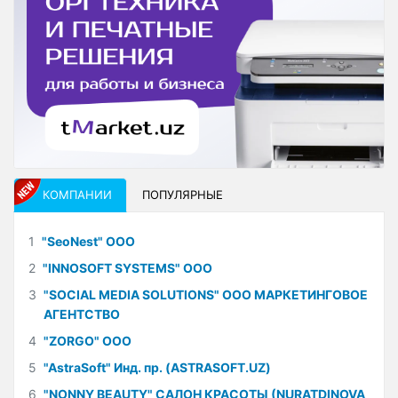
КОМПАНИИ
ПОПУЛЯРНЫЕ
1
"SeoNest" ООО
2
"INNOSOFT SYSTEMS" ООО
3
"SOCIAL MEDIA SOLUTIONS" ООО МАРКЕТИНГОВОЕ
АГЕНТСТВО
4
"ZORGO" ООО
5
"AstraSoft" Инд. пр. (ASTRASOFT.UZ)
6
"NONNY BEAUTY" САЛОН КРАСОТЫ (NURATDINOVA