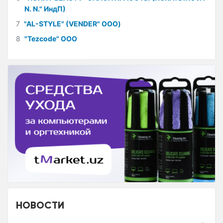
N. N." ИндП)
7
"AL-STYLE" (VENDER" ООО)
8
"Tezcode" ООО
НОВОСТИ