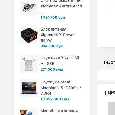
Система охлаждения
Xigmatek Aurora Arcti
...
1 491 700 сум
Блок питания
Xigmatek X-Power
650W
634 800 сум
Наушники Xiaomi Mi
ИНФО
Air 2SE
271 000 сум
Ноутбук Dream
Machines i5 10200H /
ДР
DDR4 ...
10 622 000 сум
Моноблок в полном