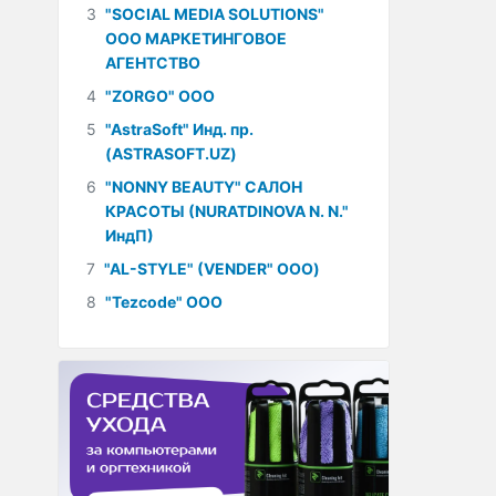
3
"SOCIAL MEDIA SOLUTIONS"
ООО МАРКЕТИНГОВОЕ
АГЕНТСТВО
4
"ZORGO" ООО
5
"AstraSoft" Инд. пр.
(ASTRASOFT.UZ)
6
"NONNY BEAUTY" САЛОН
КРАСОТЫ (NURATDINOVA N. N."
ИндП)
7
"AL-STYLE" (VENDER" ООО)
8
"Tezcode" ООО