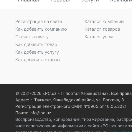
Регистрация на сайте
Каталог компаний
Как добавить компанию
Каталог товаров
Скачать анкету
Каталог услуг
Как добавить товар
Как добавить услугу
Как добавить статью
© 2021-2026 «PC.uz - IT портал Узбекистана». Все пра
Адрес: г. Ташкент, Яшнабадский район, ул. Боткина, 8
Регистрация электронного СМИ: №0965 от 10.05.2021
Почта: info@pc.uz
Воспроизводство, копирование, тиражирование, распро
иное использование информации с сайта «PC.uz» возмо