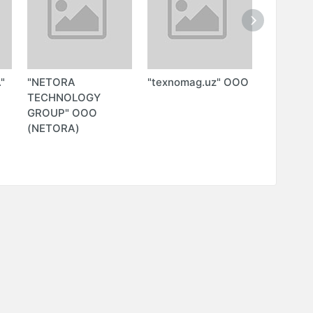
"
"NETORA
"texnomag.uz" ООО
"PROTO
TECHNOLOGY
(PROTO
GROUP" ООО
ООО)
(NETORA)