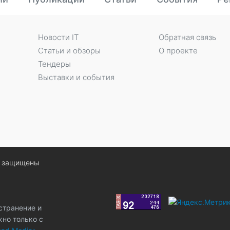
Новости IT
Обратная связь
Статьи и обзоры
О проекте
Тендеры
Выставки и события
ва защищены
странение и
жно только с