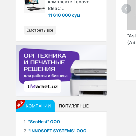
комплекте Lenovo
IdeaC ...
11 610 000 сум
Смотреть все
"SERVICE YOU ITC"
"ALBA-MARKET.UZ"
"As
ООО
ООО
ТМ (ANB TECHNO
(AS
CORP" ООО)
КОМПАНИИ
ПОПУЛЯРНЫЕ
1
"SeoNest" ООО
2
"INNOSOFT SYSTEMS" ООО