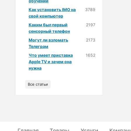
обучении
Как установить IMO на
3789
свой компьютер
Каким был первый
2197
сенсорный телефон
Могут ли взломать
2173
Телеграм
Что умеет приставка
1652
Apple TV и зачем она
нужна
Все статьи
Главная
Товары
Услуги
Компан