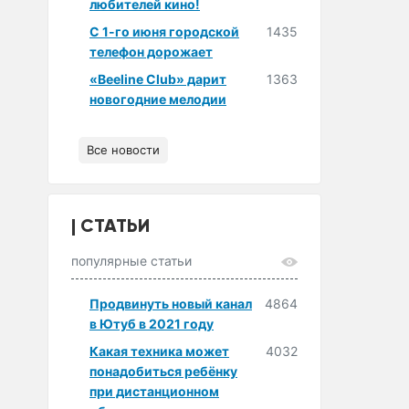
любителей кино!
С 1-го июня городской
1435
телефон дорожает
«Beeline Club» дарит
1363
новогодние мелодии
Все новости
СТАТЬИ
популярные статьи
Продвинуть новый канал
4864
в Ютуб в 2021 году
Какая техника может
4032
понадобиться ребёнку
при дистанционном