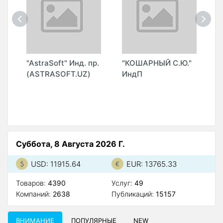
"AstraSoft" Инд. пр.
"КОШАРНЫЙ С.Ю."
"
(ASTRASOFT.UZ)
ИндП
(
Суббота, 8 Августа 2026 Г.
USD: 11915.64
EUR: 13765.33
Товаров:
4390
Услуг:
49
Компаний:
2638
Публикаций:
15157
ВНИМАНИЕ
ПОПУЛЯРНЫЕ
NEW