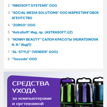
2
"INNOSOFT SYSTEMS" ООО
3
"SOCIAL MEDIA SOLUTIONS" ООО МАРКЕТИНГОВОЕ
АГЕНТСТВО
4
"ZORGO" ООО
5
"AstraSoft" Инд. пр. (ASTRASOFT.UZ)
6
"NONNY BEAUTY" САЛОН КРАСОТЫ (NURATDINOVA
N. N." ИндП)
7
"AL-STYLE" (VENDER" ООО)
8
"Tezcode" ООО