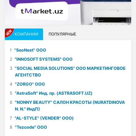
КОМПАНИИ
ПОПУЛЯРНЫЕ
1
"SeoNest" ООО
2
"INNOSOFT SYSTEMS" ООО
3
"SOCIAL MEDIA SOLUTIONS" ООО МАРКЕТИНГОВОЕ
АГЕНТСТВО
4
"ZORGO" ООО
5
"AstraSoft" Инд. пр. (ASTRASOFT.UZ)
6
"NONNY BEAUTY" САЛОН КРАСОТЫ (NURATDINOVA
N. N." ИндП)
7
"AL-STYLE" (VENDER" ООО)
8
"Tezcode" ООО