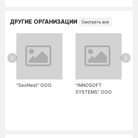
ДРУГИЕ ОРГАНИЗАЦИИ
Смотреть все
Z
"SeoNest" ООО
"INNOSOFT
"
SYSTEMS" ООО
S
М
А