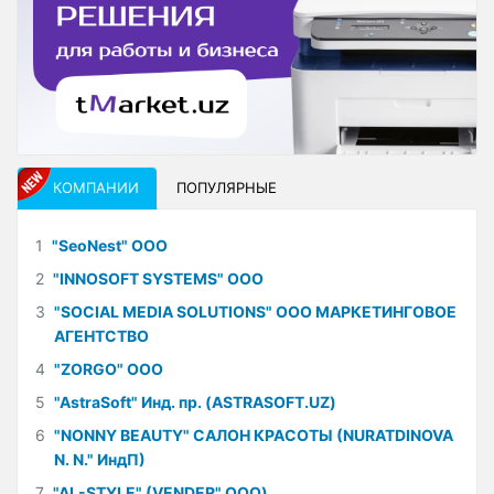
КОМПАНИИ
ПОПУЛЯРНЫЕ
1
"SeoNest" ООО
2
"INNOSOFT SYSTEMS" ООО
3
"SOCIAL MEDIA SOLUTIONS" ООО МАРКЕТИНГОВОЕ
АГЕНТСТВО
4
"ZORGO" ООО
5
"AstraSoft" Инд. пр. (ASTRASOFT.UZ)
6
"NONNY BEAUTY" САЛОН КРАСОТЫ (NURATDINOVA
N. N." ИндП)
7
"AL-STYLE" (VENDER" ООО)