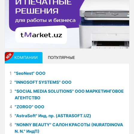
КОМПАНИИ
ПОПУЛЯРНЫЕ
1
"SeoNest" ООО
2
"INNOSOFT SYSTEMS" ООО
3
"SOCIAL MEDIA SOLUTIONS" ООО МАРКЕТИНГОВОЕ
АГЕНТСТВО
4
"ZORGO" ООО
5
"AstraSoft" Инд. пр. (ASTRASOFT.UZ)
6
"NONNY BEAUTY" САЛОН КРАСОТЫ (NURATDINOVA
N. N." ИндП)