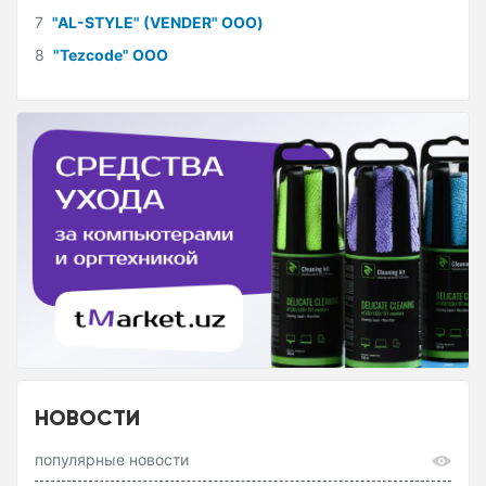
7
"AL-STYLE" (VENDER" ООО)
8
"Tezcode" ООО
НОВОСТИ
популярные новости