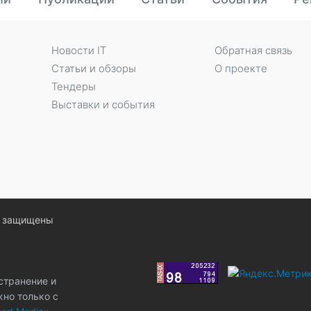
Новости IT
Обратная связь
Статьи и обзоры
О проекте
Тендеры
Выставки и события
ва защищены
странение и
жно только с