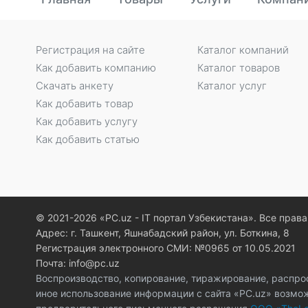
Регистрация на сайте
Каталог компаний
Как добавить компанию
Каталог товаров
Скачать анкету
Каталог услуг
Как добавить товар
Как добавить услугу
Как добавить статью
© 2021-2026 «PC.uz - IT портал Узбекистана». Все пра
Адрес: г. Ташкент, Яшнабадский район, ул. Боткина, 8
Регистрация электронного СМИ: №0965 от 10.05.2021
Почта: info@pc.uz
Воспроизводство, копирование, тиражирование, распро
иное использование информации с сайта «PC.uz» возмо