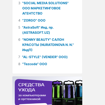
3
"SOCIAL MEDIA SOLUTIONS"
ООО МАРКЕТИНГОВОЕ
АГЕНТСТВО
4
"ZORGO" ООО
5
"AstraSoft" Инд. пр.
(ASTRASOFT.UZ)
6
"NONNY BEAUTY" САЛОН
КРАСОТЫ (NURATDINOVA N. N."
ИндП)
7
"AL-STYLE" (VENDER" ООО)
8
"Tezcode" ООО