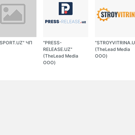
SPORT.UZ" ЧП
"PRESS-
"STROYVITRINA.U
RELEASE.UZ"
(TheLead Media
(TheLead Media
ООО)
ООО)