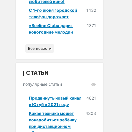
любителей кино!
С 1-го июня городской
1432
телефон дорожает
«Beeline Club» дарит
1371
новогодние мелодии
Все новости
СТАТЬИ
популярные статьи
Продвинуть новый канал
4821
в Ютуб в 2021 году
Какая техника может
4303
понадобиться ребёнку
при дистанционном