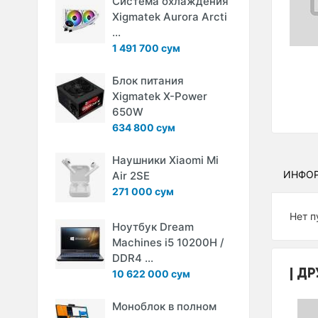
Система охлаждения
Xigmatek Aurora Arcti
...
1 491 700 сум
Блок питания
Xigmatek X-Power
650W
634 800 сум
Наушники Xiaomi Mi
ИНФО
Air 2SE
271 000 сум
Нет п
Ноутбук Dream
Machines i5 10200H /
DDR4 ...
ДР
10 622 000 сум
Моноблок в полном