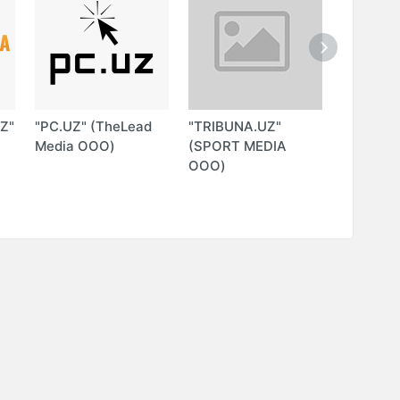
Z"
"PC.UZ" (TheLead
"TRIBUNA.UZ"
"SPORTS
Media ООО)
(SPORT MEDIA
ООО
ООО)