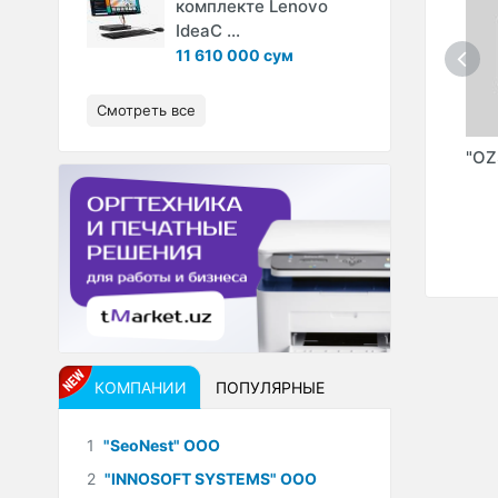
комплекте Lenovo
IdeaC ...
11 610 000 сум
Смотреть все
EL"
"DEPOZIT.UZ" (NEO
"PROJECT
"OZ
BANKING" ООО)
PROGRESS (NOYOB
DUNYO)" ООО
КОМПАНИИ
ПОПУЛЯРНЫЕ
1
"SeoNest" ООО
2
"INNOSOFT SYSTEMS" ООО