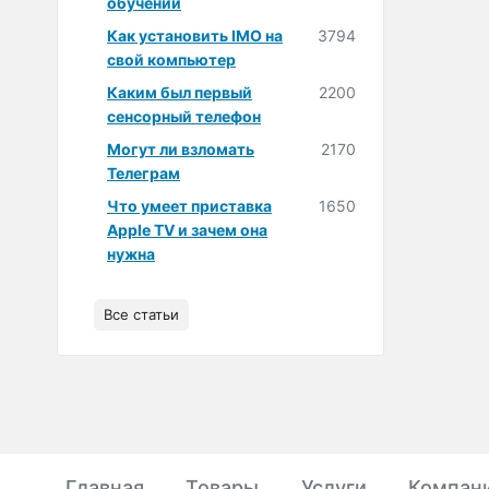
обучении
Как установить IMO на
3794
свой компьютер
Каким был первый
2200
сенсорный телефон
Могут ли взломать
2170
Телеграм
Что умеет приставка
1650
Apple TV и зачем она
нужна
Все статьи
Главная
Товары
Услуги
Компан