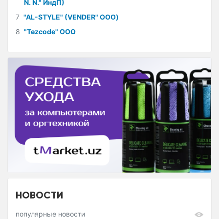
N. N." ИндП)
7
"AL-STYLE" (VENDER" ООО)
8
"Tezcode" ООО
НОВОСТИ
популярные новости