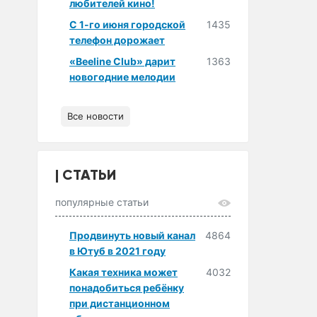
любителей кино!
С 1-го июня городской
1435
телефон дорожает
«Beeline Club» дарит
1363
новогодние мелодии
Все новости
СТАТЬИ
популярные статьи
Продвинуть новый канал
4864
в Ютуб в 2021 году
Какая техника может
4032
понадобиться ребёнку
при дистанционном