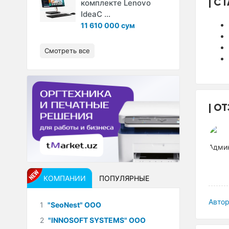
СТ
комплекте Lenovo
IdeaC ...
11 610 000 сум
Смотреть все
ОТ
КОМПАНИИ
ПОПУЛЯРНЫЕ
Автор
1
"SeoNest" ООО
2
"INNOSOFT SYSTEMS" ООО