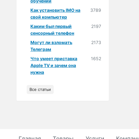
обучении
Как установить IMO на
3789
свой компьютер
Каким был первый
2197
сенсорный телефон
Могут ли взломать
2173
Телеграм
Что умеет приставка
1652
Apple TV и зачем она
нужна
Все статьи
Главная
Товары
Услуги
Компан