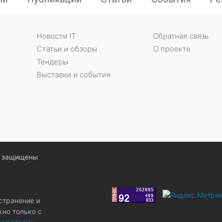
Новости IT
Обратная связь
Статьи и обзоры
О проекте
Тендеры
Выставки и события
ва защищены
странение и
жно только с