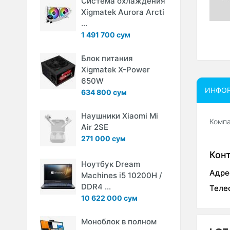
Система охлаждения
Xigmatek Aurora Arcti
...
1 491 700 сум
Блок питания
Xigmatek X-Power
650W
ИНФО
634 800 сум
Наушники Xiaomi Mi
Компа
Air 2SE
271 000 сум
Кон
Ноутбук Dream
Адре
Machines i5 10200H /
DDR4 ...
Теле
10 622 000 сум
Моноблок в полном