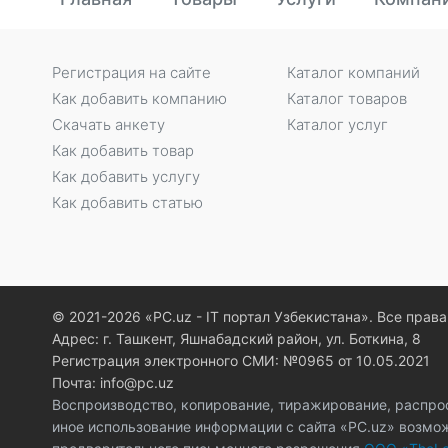
Регистрация на сайте
Каталог компаний
Как добавить компанию
Каталог товаров
Скачать анкету
Каталог услуг
Как добавить товар
Как добавить услугу
Как добавить статью
© 2021-2026 «PC.uz - IT портал Узбекистана». Все пра
Адрес: г. Ташкент, Яшнабадский район, ул. Боткина, 8
Регистрация электронного СМИ: №0965 от 10.05.2021
Почта: info@pc.uz
Воспроизводство, копирование, тиражирование, распро
иное использование информации с сайта «PC.uz» возмо