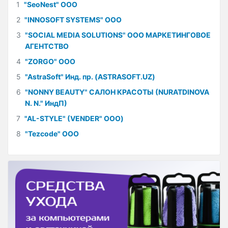
1
"SeoNest" ООО
2
"INNOSOFT SYSTEMS" ООО
3
"SOCIAL MEDIA SOLUTIONS" ООО МАРКЕТИНГОВОЕ
АГЕНТСТВО
4
"ZORGO" ООО
5
"AstraSoft" Инд. пр. (ASTRASOFT.UZ)
6
"NONNY BEAUTY" САЛОН КРАСОТЫ (NURATDINOVA
N. N." ИндП)
7
"AL-STYLE" (VENDER" ООО)
8
"Tezcode" ООО