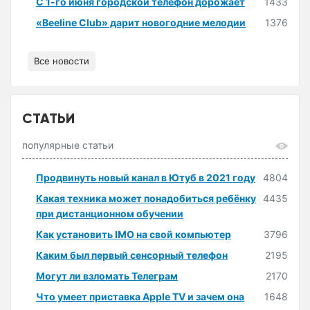
С 1-го июня городской телефон дорожает
1433
«Beeline Club» дарит новогодние мелодии
1376
Все новости
СТАТЬИ
популярные статьи
Продвинуть новый канал в Ютуб в 2021 году
4804
Какая техника может понадобиться ребёнку
4435
при дистанционном обучении
Как установить IMO на свой компьютер
3796
Каким был первый сенсорный телефон
2195
Могут ли взломать Телеграм
2170
Что умеет приставка Apple TV и зачем она
1648