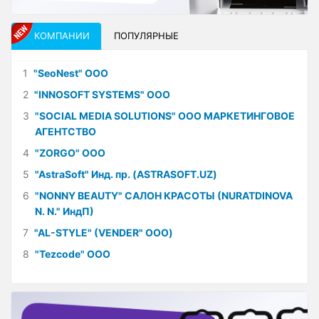
КОМПАНИИ
ПОПУЛЯРНЫЕ
1
"SeoNest" ООО
2
"INNOSOFT SYSTEMS" ООО
3
"SOCIAL MEDIA SOLUTIONS" ООО МАРКЕТИНГОВОЕ
АГЕНТСТВО
4
"ZORGO" ООО
5
"AstraSoft" Инд. пр. (ASTRASOFT.UZ)
6
"NONNY BEAUTY" САЛОН КРАСОТЫ (NURATDINOVA
N. N." ИндП)
7
"AL-STYLE" (VENDER" ООО)
8
"Tezcode" ООО