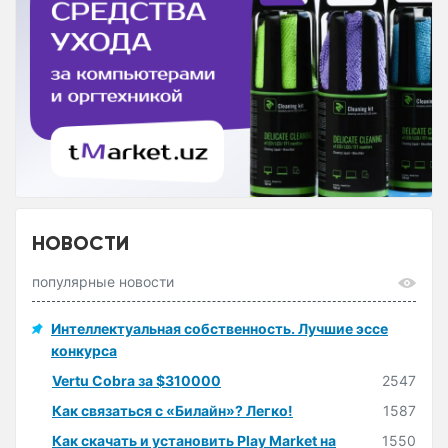
НОВОСТИ
популярные новости
Интеллектуальная собственность. Лучшие эссе
конкурса
Vertu Cobra за $310000
2547
Как связаться с «Билайн»? Легко!
1587
Как скачать и установить Play Market на
1550