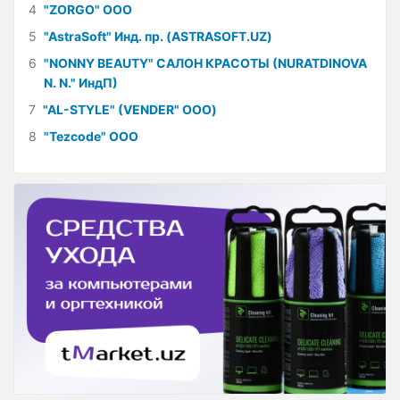
4
"ZORGO" ООО
5
"AstraSoft" Инд. пр. (ASTRASOFT.UZ)
6
"NONNY BEAUTY" САЛОН КРАСОТЫ (NURATDINOVA
N. N." ИндП)
7
"AL-STYLE" (VENDER" ООО)
8
"Tezcode" ООО