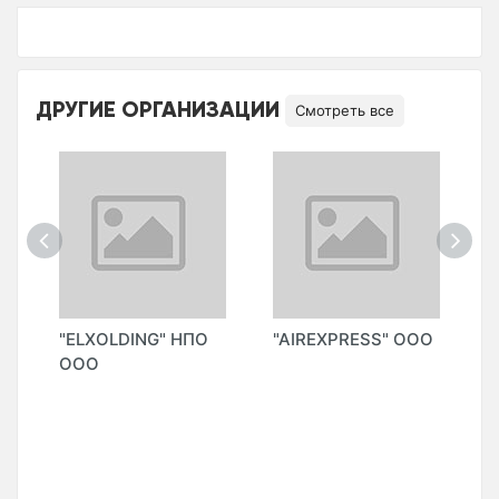
ДРУГИЕ ОРГАНИЗАЦИИ
Смотреть все
"ELXOLDING" НПО
"AIREXPRESS" ООО
"
ООО
C
е
A
(
К
У