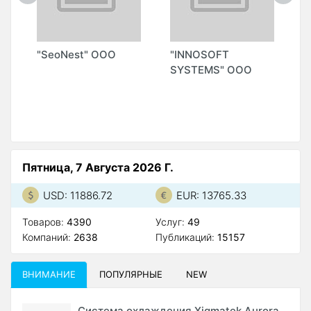
"SeoNest" ООО
"INNOSOFT
"
П)
SYSTEMS" ООО
S
М
А
Пятница, 7 Августа 2026 Г.
USD: 11886.72
EUR: 13765.33
Товаров:
4390
Услуг:
49
Компаний:
2638
Публикаций:
15157
ВНИМАНИЕ
ПОПУЛЯРНЫЕ
NEW
Система охлаждения Xigmatek Aurora