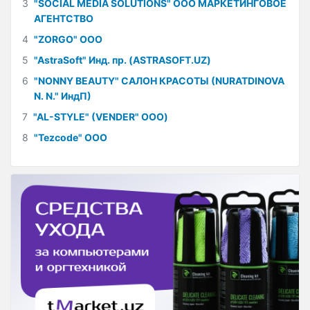
3
"SOCIAL MEDIA SOLUTIONS" ООО МАРКЕТИНГОВОЕ
АГЕНТСТВО
4
"ZORGO" ООО
5
"AstraSoft" Инд. пр. (ASTRASOFT.UZ)
6
"NONNY BEAUTY" САЛОН КРАСОТЫ (NURATDINOVA
N. N." ИндП)
7
"AL-STYLE" (VENDER" ООО)
8
"Tezcode" ООО