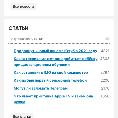
Все новости
СТАТЬИ
популярные статьи
Продвинуть новый канал в Ютуб в 2021 году
4821
Какая техника может понадобиться ребёнку
4303
при дистанционном обучении
Как установить IMO на свой компьютер
3794
Каким был первый сенсорный телефон
2200
Могут ли взломать Телеграм
2170
Что умеет приставка Apple TV и зачем она
1650
нужна
Все статьи