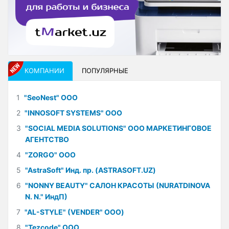
КОМПАНИИ
ПОПУЛЯРНЫЕ
1
"SeoNest" ООО
2
"INNOSOFT SYSTEMS" ООО
3
"SOCIAL MEDIA SOLUTIONS" ООО МАРКЕТИНГОВОЕ
АГЕНТСТВО
4
"ZORGO" ООО
5
"AstraSoft" Инд. пр. (ASTRASOFT.UZ)
6
"NONNY BEAUTY" САЛОН КРАСОТЫ (NURATDINOVA
N. N." ИндП)
7
"AL-STYLE" (VENDER" ООО)
8
"Tezcode" ООО