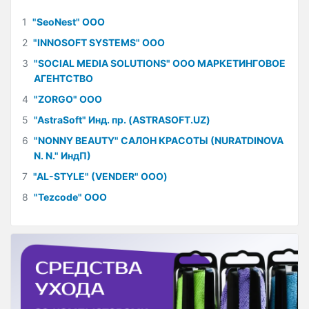
1
"SeoNest" ООО
2
"INNOSOFT SYSTEMS" ООО
3
"SOCIAL MEDIA SOLUTIONS" ООО МАРКЕТИНГОВОЕ
АГЕНТСТВО
4
"ZORGO" ООО
5
"AstraSoft" Инд. пр. (ASTRASOFT.UZ)
6
"NONNY BEAUTY" САЛОН КРАСОТЫ (NURATDINOVA
N. N." ИндП)
7
"AL-STYLE" (VENDER" ООО)
8
"Tezcode" ООО