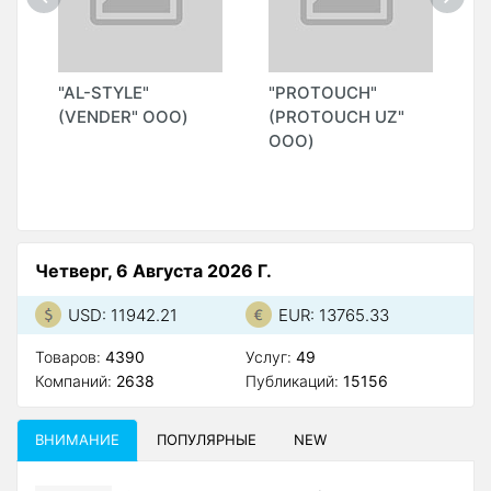
"AL-STYLE"
"PROTOUCH"
"
Н
(VENDER" ООО)
(PROTOUCH UZ"
L
ООО)
G
Четверг, 6 Августа 2026 Г.
USD: 11942.21
EUR: 13765.33
Товаров:
4390
Услуг:
49
Компаний:
2638
Публикаций:
15156
ВНИМАНИЕ
ПОПУЛЯРНЫЕ
NEW