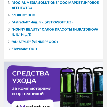
3
"SOCIAL MEDIA SOLUTIONS" ООО МАРКЕТИНГОВОЕ
АГЕНТСТВО
4
"ZORGO" ООО
5
"AstraSoft" Инд. пр. (ASTRASOFT.UZ)
6
"NONNY BEAUTY" САЛОН КРАСОТЫ (NURATDINOVA
N. N." ИндП)
7
"AL-STYLE" (VENDER" ООО)
8
"Tezcode" ООО