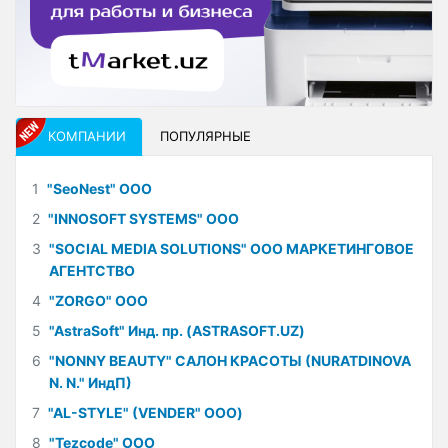
КОМПАНИИ
ПОПУЛЯРНЫЕ
1
"SeoNest" ООО
2
"INNOSOFT SYSTEMS" ООО
3
"SOCIAL MEDIA SOLUTIONS" ООО МАРКЕТИНГОВОЕ
АГЕНТСТВО
4
"ZORGO" ООО
5
"AstraSoft" Инд. пр. (ASTRASOFT.UZ)
6
"NONNY BEAUTY" САЛОН КРАСОТЫ (NURATDINOVA
N. N." ИндП)
7
"AL-STYLE" (VENDER" ООО)
8
"Tezcode" ООО