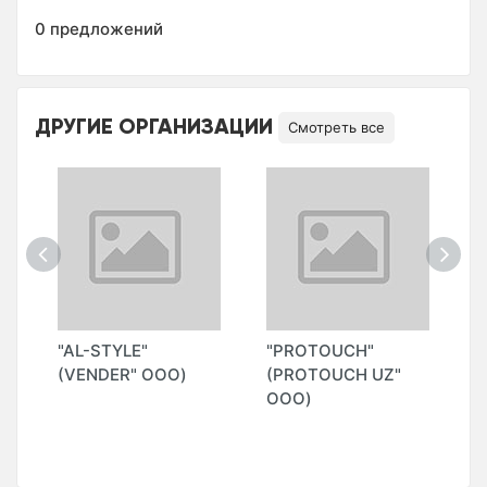
0 предложений
ДРУГИЕ ОРГАНИЗАЦИИ
Смотреть все
"AL-STYLE"
"PROTOUCH"
"
Н
(VENDER" ООО)
(PROTOUCH UZ"
L
ООО)
G