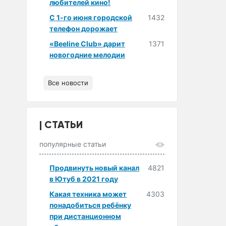
любителей кино!
С 1-го июня городской
1432
телефон дорожает
«Beeline Club» дарит
1371
новогодние мелодии
Все новости
СТАТЬИ
популярные статьи
Продвинуть новый канал
4821
в Ютуб в 2021 году
Какая техника может
4303
понадобиться ребёнку
при дистанционном