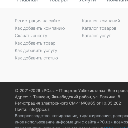
Регистрация на сайте
Каталог компаний
Как добавить компанию
Каталог товаров
Скачать анкету
Каталог услуг
Как добавить товар
Как добавить услугу
Как добавить статью
© 2021-2026 «PC.uz - IT портал Узбекистана». Все пра
Адрес: г. Ташкент, Яшнабадский район, ул. Боткина, 8
Регистрация электронного СМИ: №0965 от 10.05.2021
Почта: info@pc.uz
Воспроизводство, копирование, тиражирование, распро
иное использование информации с сайта «PC.uz» возмо