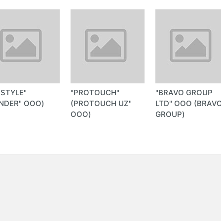
-STYLE"
"PROTOUCH"
"BRAVO GROUP
NDER" ООО)
(PROTOUCH UZ"
LTD" ООО (BRAV
ООО)
GROUP)