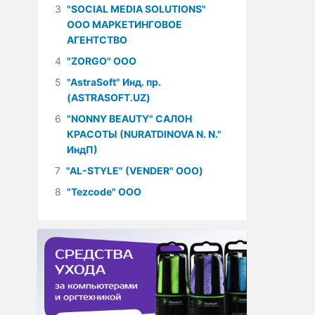
3
"SOCIAL MEDIA SOLUTIONS"
ООО МАРКЕТИНГОВОЕ
АГЕНТСТВО
4
"ZORGO" ООО
5
"AstraSoft" Инд. пр.
(ASTRASOFT.UZ)
6
"NONNY BEAUTY" САЛОН
КРАСОТЫ (NURATDINOVA N. N."
ИндП)
7
"AL-STYLE" (VENDER" ООО)
8
"Tezcode" ООО