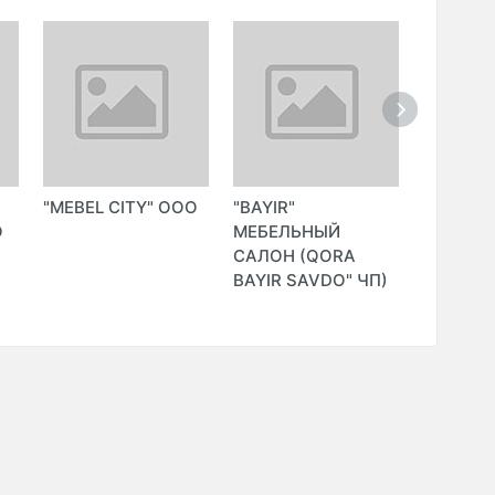
"MEBEL CITY" ООО
"BAYIR"
"MEBEL 
O
МЕБЕЛЬНЫЙ
(SHATIGI
САЛОН (QORA
ИндП)
BAYIR SAVDO" ЧП)