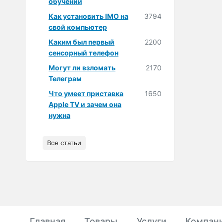
обучении
Как установить IMO на
3794
свой компьютер
Каким был первый
2200
сенсорный телефон
Могут ли взломать
2170
Телеграм
Что умеет приставка
1650
Apple TV и зачем она
нужна
Все статьи
Главная
Товары
Услуги
Компан