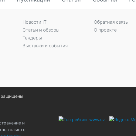
Новости IT
Обратная связь
Статьи и обзоры
О проекте
Тендеры
Выставки и события
ва защищены
странение и
жно только с