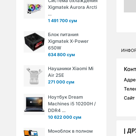
Система охлаждения
Xigmatek Aurora Arcti
...
1 491 700 сум
Блок питания
Xigmatek X-Power
650W
ИНФО
634 800 сум
Наушники Xiaomi Mi
Кон
Air 2SE
Адре
271 000 сум
Теле
Ноутбук Dream
Сайт
Machines i5 10200H /
DDR4 ...
10 622 000 сум
ДР
Моноблок в полном