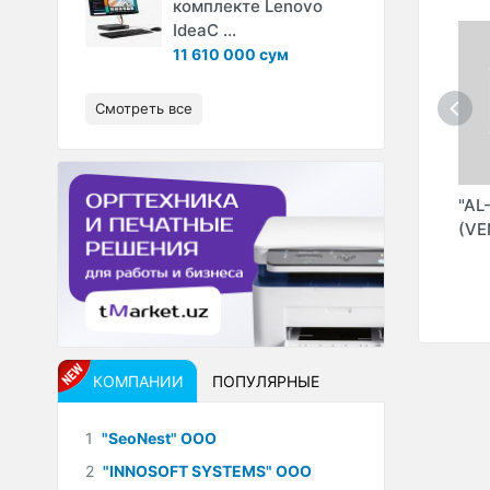
комплекте Lenovo
IdeaC ...
11 610 000 сум
Смотреть все
L -
"DAFNA MEBEL -
"DAFNA MEBEL -
"AL
S"
Ц-5" МАГАЗИН
ДЖАМИ" МАГАЗИН
(VE
MAN"
(EMAN" ООО)
(EMAN" ООО)
КОМПАНИИ
ПОПУЛЯРНЫЕ
1
"SeoNest" ООО
2
"INNOSOFT SYSTEMS" ООО