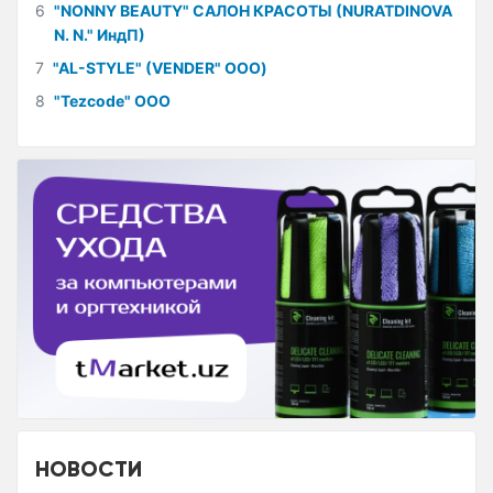
6
"NONNY BEAUTY" САЛОН КРАСОТЫ (NURATDINOVA
N. N." ИндП)
7
"AL-STYLE" (VENDER" ООО)
8
"Tezcode" ООО
НОВОСТИ